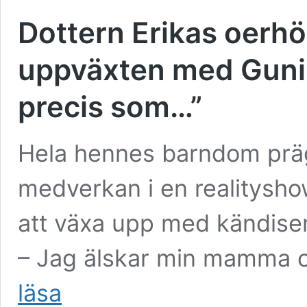
Dottern Erikas oerhör
uppväxten med Gunil
precis som…”
Hela hennes barndom pr
medverkan i en realityshow
att växa upp med kändisen
– Jag älskar min mamma o
Dottern
läsa
Erikas