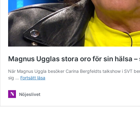
Magnus Ugglas stora oro för sin hälsa –
När Magnus Uggla besöker Carina Bergfeldts talkshow i SVT berä
Magnus
sig …
Fortsätt läsa
Ugglas
stora
Nöjeslivet
oro
för
sin
hälsa
–
skräcken
mitt