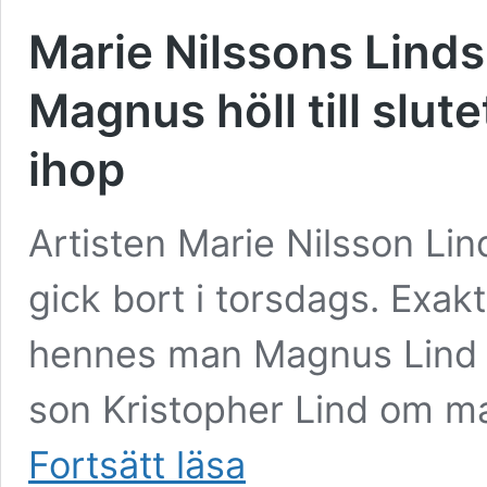
Marie Nilssons Lind
Magnus höll till slute
ihop
Artisten Marie Nilsson Li
gick bort i torsdags. Exak
hennes man Magnus Lind j
son Kristopher Lind om mak
Marie
Fortsätt läsa
Nilssons