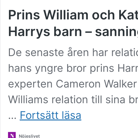
Prins William och Kat
Harrys barn – sannin
De senaste åren har relati
hans yngre bror prins Harry
experten Cameron Walker
Williams relation till sina 
Prins
…
Fortsätt läsa
William
och
Kate
Nöjeslivet
Middletons