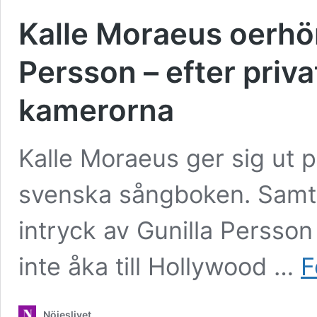
Kalle Moraeus oerhör
Persson – efter priva
kamerorna
Kalle Moraeus ger sig ut på
svenska sångboken. Samti
intryck av Gunilla Persson 
inte åka till Hollywood …
F
Nöjeslivet