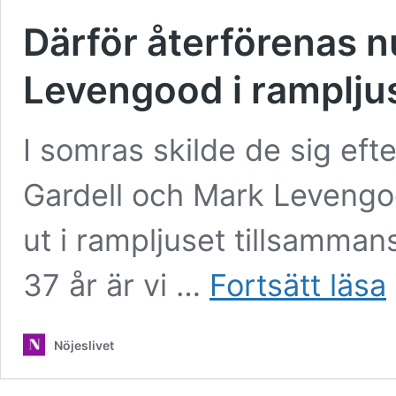
Därför återförenas n
Levengood i ramplju
I somras skilde de sig ef
Gardell och Mark Leveng
ut i rampljuset tillsammans
D
37 år är vi …
Fortsätt läsa
å
n
J
Nöjeslivet
G
o
M