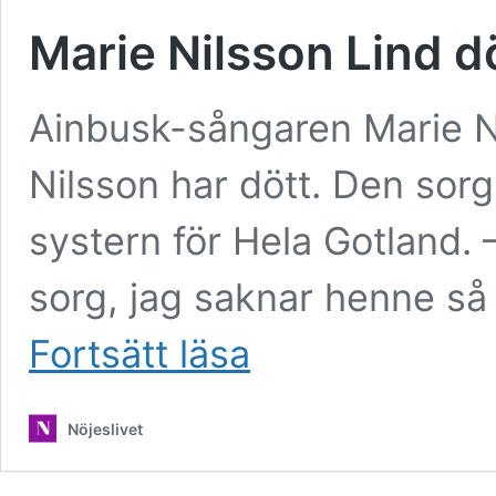
Marie Nilsson Lind d
Ainbusk-sångaren Marie Nil
Nilsson har dött. Den sorg
systern för Hela Gotland. 
sorg, jag saknar henne så
Marie
Fortsätt läsa
Nilsson
Lind
död
Nöjeslivet
–
blev
62