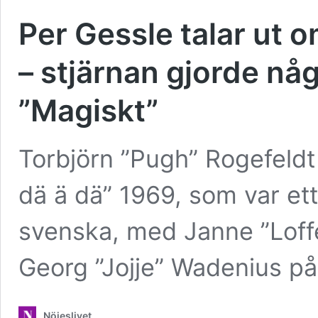
Per Gessle talar ut 
– stjärnan gjorde nå
”Magiskt”
Torbjörn ”Pugh” Rogefeldt
dä ä dä” 1969, som var et
svenska, med Janne ”Loff
Georg ”Jojje” Wadenius p
Nöjeslivet