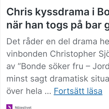
Chris kyssdrama i Bo
när han togs på bar 
Det råder en del drama h
vinbonden Christopher Sjö
av ”Bonde söker fru – Jor
minst sagt dramatisk situ
Chri
över hela …
Fortsätt läsa
kys
i
Bon
Nöjeslivet
sök