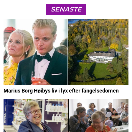
SENASTE
Marius Borg Høibys liv i lyx efter fängelsedomen