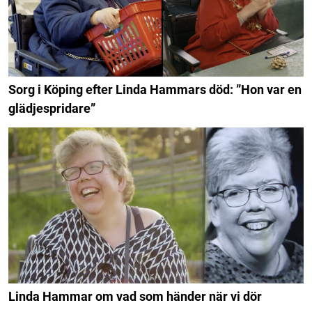
Sorg i Köping efter Linda Hammars död: ”Hon var en
glädjespridare”
Linda Hammar om vad som händer när vi dör