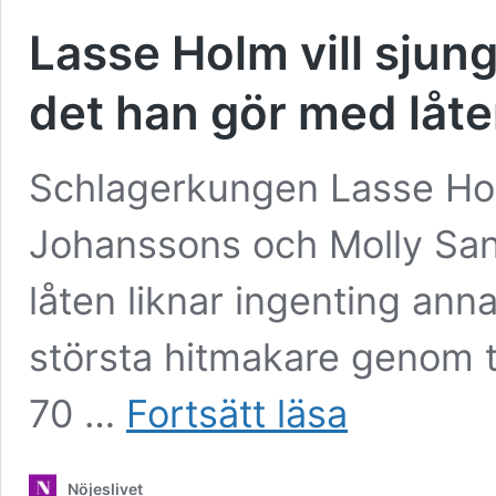
Lasse Holm vill sjung
det han gör med låte
Schlagerkungen Lasse Holm
Johanssons och Molly San
låten liknar ingenting ann
största hitmakare genom t
Lasse
70 …
Fortsätt läsa
Holm
vill
sjunga
Nöjeslivet
vackra