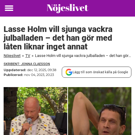
Toggle
menu
Lasse Holm vill sjunga vackra
julballaden – det han gör med
låten liknar inget annat
Nöjeslivet
»
TV
»
Lasse Holm vill sjunga vackra julballaden – det han gör med låten liknar inget annat
SKRIBENT: JONNA CLAESSON
Uppdaterad:
dec 12, 2025, 09:38
Lägg till som önskad källa på Google
Publicerad:
nov 04, 2023, 20:23