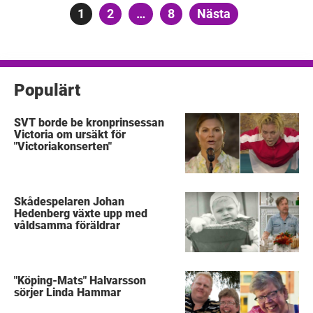
Sidnumrering
Sida
1
Sida
2
…
Sida
8
Nästa
för
inlägg
Populärt
SVT borde be kronprinsessan
Victoria om ursäkt för
"Victoriakonserten"
Skådespelaren Johan
Hedenberg växte upp med
våldsamma föräldrar
"Köping-Mats" Halvarsson
sörjer Linda Hammar