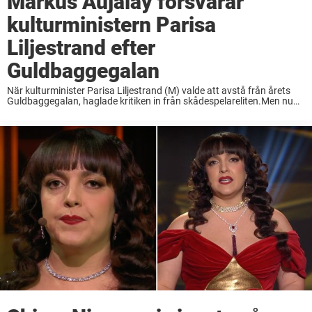
Markus Aujalay försvarar
kulturministern Parisa
Liljestrand efter
Guldbaggegalan
När kulturminister Parisa Liljestrand (M) valde att avstå från årets
Guldbaggegalan, haglade kritiken in från skådespelareliten.Men nu
ställer sig stjärnkocken Markus Aujalay på ministerns sida och
försvarar hennes agerande.– Och ska jag vara helt ärlig ...