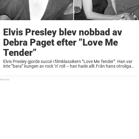
Elvis Presley blev nobbad av
Debra Paget efter ”Love Me
Tender”
Elvis Presley gjorde succé i filmklassikern ”Love Me Tender”. Han var
inte ”bara” kungen av rock ’n’ roll – han hade allt.Från hans otroliga
sångröst och fängslande dansrörelser till hans naturliga
skådisförmåga – Elvis bevisade ...