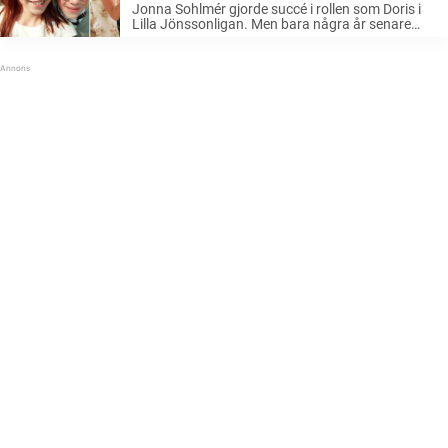
Jonna Sohlmér gjorde succé i rollen som Doris i
Lilla Jönssonligan. Men bara några år senare
fastnade hon i ett heroinmissbruk. På 90-talet
gjordes flera filmer om Lilla Jönssonligan. En av
de barnskådespelare som tog ...