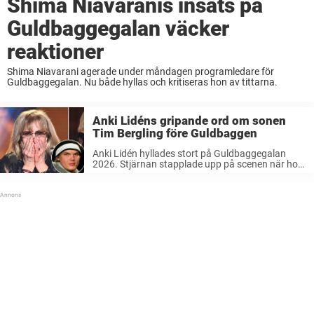
Shima Niavaranis insats på
Guldbaggegalan väcker
reaktioner
Shima Niavarani agerade under måndagen programledare för
Guldbaggegalan. Nu både hyllas och kritiseras hon av tittarna.
Anki Lidéns gripande ord om sonen
Tim Bergling före Guldbaggen
Anki Lidén hyllades stort på Guldbaggegalan
2026. Stjärnan stapplade upp på scenen när hon
tog emot priset. Rollinsatsen i filmen ”Hemmet”
fick henne att tänka på sin egen son, Tim ”Avicii”
Bergling. Skådespelaren Anki Lidén ...