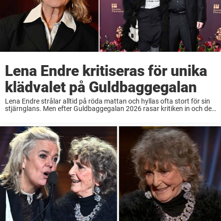
Lena Endre kritiseras för unika
klädvalet på Guldbaggegalan
Lena Endre strålar alltid på röda mattan och hyllas ofta stort för sin
stjärnglans. Men efter Guldbaggegalan 2026 rasar kritiken in och det
är en specifik detalj som rör upp känslor. – Så pinsamt, skriver ...