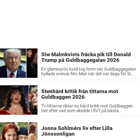
Siw Malmkvists fräcka pik till Donald
Trump på Guldbaggegalan 2026
En glamourös kväll tog form när Guldbaggegalan
hyllade svensk film.Men när det var dags för Siw
Malmkvist att dela ut ett pris, passade hon på att
skicka en oväntad pik.– Jag blir så Trumpen då,
...
Stenhård kritik från tittarna mot
Guldbaggen 2026
Tv-tittarna riktar nu hård kritik mot Guldbaggen.
Det efter vad som skedde i SVT på bästa
sändningstid. Sveriges Oscarsgala hamnar nu
under lupp. Svenska Filminstitutet arrangerade
den 61:a upplagan av Guldbaggegalan i
Jonna Sohlmérs liv efter Lilla
samarbete med SVT ...
Jönssonligan