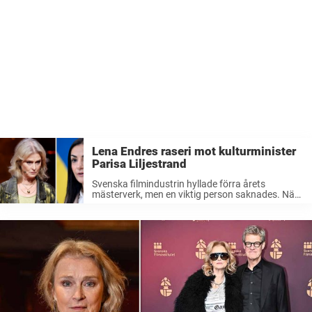
Lena Endres raseri mot kulturminister
Parisa Liljestrand
Svenska filmindustrin hyllade förra årets
mästerverk, men en viktig person saknades. När
det stod klart att Kulturminister Parisa
Liljestrand (M) tackat nej till galan, haglade
kritiken in – från bland annat Lena Endre.– Skärp
dig!, säger Lena Endre ...