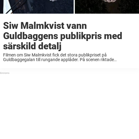
Siw Malmkvist vann
Guldbaggens publikpris med
särskild detalj
Filmen om Siw Malmkvist fick det stora publikpriset på
Guldbaggegalan till rungande applåder. På scenen riktade
strålkastarna sig inte bara mot artisten under talet, utan också mot
en detalj hon valt att bära. Vi har ...