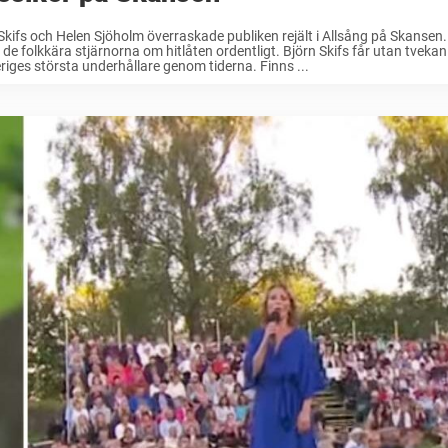
Skifs och Helen Sjöholm överraskade publiken rejält i Allsång på Skansen. 
 de folkkära stjärnorna om hitlåten ordentligt. Björn Skifs får utan tvek
riges största underhållare genom tiderna. Finns ...