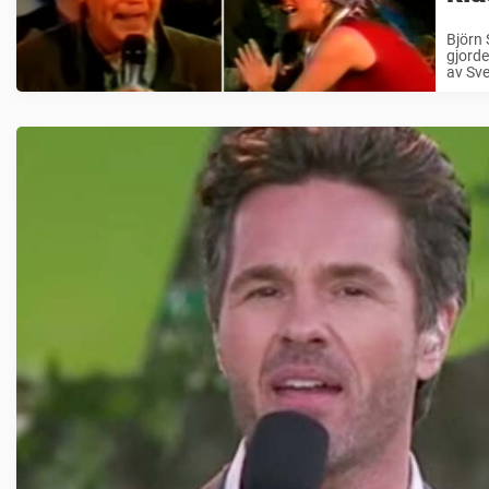
Björn 
gjorde
av Sve