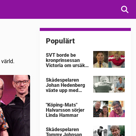
Populärt
SVT borde be
kronprinsessan
 värld.
Victoria om ursäkt
för
"Victoriakonserten"
Skådespelaren
Johan Hedenberg
växte upp med
våldsamma
föräldrar
"Köping-Mats"
Halvarsson sörjer
Linda Hammar
Skådespelaren
Tommy Johnson