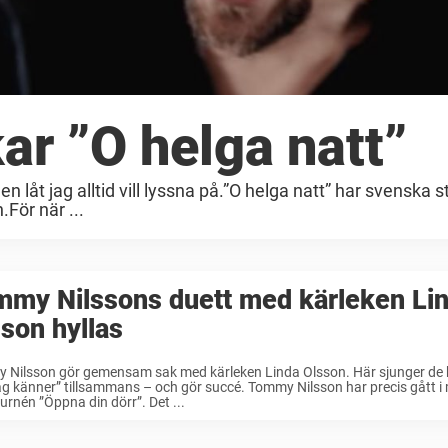
kar ”O helga natt”
n låt jag alltid vill lyssna på.”O helga natt” har svenska s
.För när ...
mmy Nilssons duett med kärleken Li
son hyllas
Nilsson gör gemensam sak med kärleken Linda Olsson. Här sjunger de kl
g känner” tillsammans – och gör succé. Tommy Nilsson har precis gått i
urnén ”Öppna din dörr”. Det ...