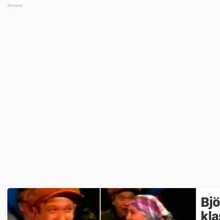
Bjö
kla