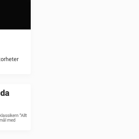
torheter
nda
assikern ”Allt
 mål med