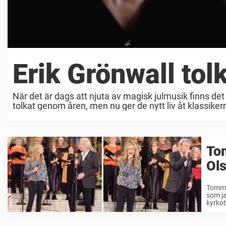
Erik Grönwall tol
När det är dags att njuta av magisk julmusik finns det e
tolkat genom åren, men nu ger de nytt liv åt klassikern
To
Ols
Tommy 
som ja
kyrkot