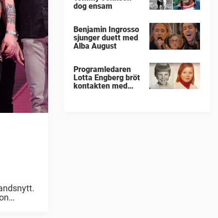
dog ensam
Benjamin Ingrosso
sjunger duett med
Alba August
Programledaren
Lotta Engberg bröt
kontakten med
sina föräldrar
bandsnytt.
son