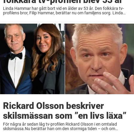
Linda Hammar har gått bort vid en ålder av 53 år. Den folkkära tv-
profilens bror, Filip Hammar, berättar nu om familjens sorg. Linda
Hammar blev omedelbart en folkkär tv-personlighet när hon i mitten
på 2000-talet ...
Rickard Olsson beskriver
skilsmässan som ”en livs läxa”
För några år sedan låg tv-profilen Rickard Olsson i en omtalad
skilsmässa.Nu berättar han om den stormiga tiden – och om
känslorna där och då.– Det var mörkt på riktigt, säger han i