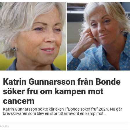
Katrin Gunnarsson från Bonde
söker fru om kampen mot
cancern
Katrin Gunnarsson sökte kärleken i ”Bonde söker fru” 2024. Nu går
brevskrivaren som blev en stor tittarfavorit en kamp mot
cancer.Samtidigt stöttas hon av tittarna i sociala medier. – Läkarna
säger att man kan leva ...