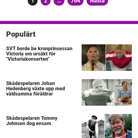
Sida
1
Sida
2
…
Sida
764
Nästa
för
inlägg
Populärt
SVT borde be kronprinsessan
Victoria om ursäkt för
"Victoriakonserten"
Skådespelaren Johan
Hedenberg växte upp med
våldsamma föräldrar
Skådespelaren Tommy
Johnson dog ensam