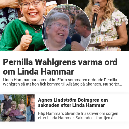
Pernilla Wahlgrens varma ord
om Linda Hammar
Linda Hammar har somnat in. Förra sommaren ordnade Pernilla
Wahlgren så att hon fick komma till Allsång på Skansen. Nu sörjer
allsångsledaren den folkkära tv-personligheten. Förra året sjöng de
allsång tillsammans. Nu finns inte Linda ...
Agnes Lindström Bolmgren om
saknaden efter Linda Hammar
Filip Hammars blivande fru skriver om sorgen
efter Linda Hammar. Saknaden i familjen är
bottenlös. – För några dagar sen slutade det
ringa, skriver Agnes Lindström Bolmgren.