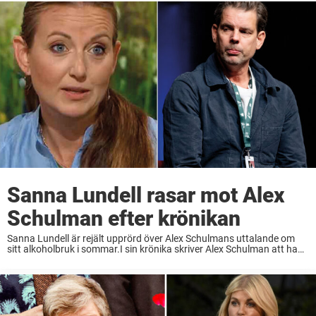
Sanna Lundell rasar mot Alex
Schulman efter krönikan
Sanna Lundell är rejält upprörd över Alex Schulmans uttalande om
sitt alkoholbruk i sommar.I sin krönika skriver Alex Schulman att han
druckit alkohol 30 dagar i streck.– Jag bara tyckte att det kändes så
j*vla ...