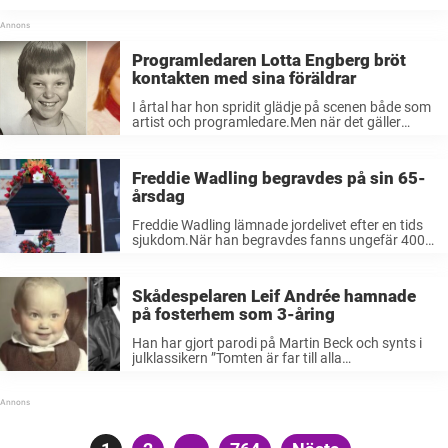
podcasten ”Nemo ...
Programledaren Lotta Engberg bröt
kontakten med sina föräldrar
I årtal har hon spridit glädje på scenen både som
artist och programledare.Men när det gäller
Lotta Engbergs barndom präglades uppväxten
av en svår relation till sina föräldrar.Först många
år senare berättade hon om beslutet ...
Freddie Wadling begravdes på sin 65-
årsdag
Freddie Wadling lämnade jordelivet efter en tids
sjukdom.När han begravdes fanns ungefär 400
gäster på plats i kyrkan för att farväl av den
hyllade artisten.Efter ceremonin bar hans vänner
ut kistan till ljudet av en ...
Skådespelaren Leif Andrée hamnade
på fosterhem som 3-åring
Han har gjort parodi på Martin Beck och synts i
julklassikern ”Tomten är far till alla
barnen”.Skådespelaren Leif Andrée är stjärnan
som gjort det mesta, men vägen mot framgång
var långt ifrån en dans på ...
Sidnumrering