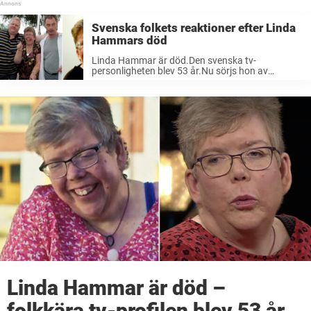
Skådespelaren Agnes Lindström Bolmgren gifter
sig med kärleken ...
Svenska folkets reaktioner efter Linda
Hammars död
Linda Hammar är död.Den svenska tv-
personligheten blev 53 år.Nu sörjs hon av
svenska folket. Det var under onsdagsmorgonen
som vi möttes av beskedet att Linda Hammar två
dagar tidigare, måndag den 3 augusti, hade
somnat ...
Linda Hammar är död –
folkkära tv-profilen blev 53 år