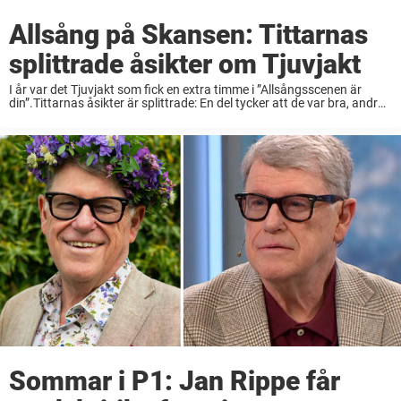
Allsång på Skansen: Tittarnas
splittrade åsikter om Tjuvjakt
I år var det Tjuvjakt som fick en extra timme i ”Allsångsscenen är
din”.Tittarnas åsikter är splittrade: En del tycker att de var bra, andra
uppfattar inte vad de sjunger.”Tycker att alla låtar låter likadant”, ...
Sommar i P1: Jan Rippe får