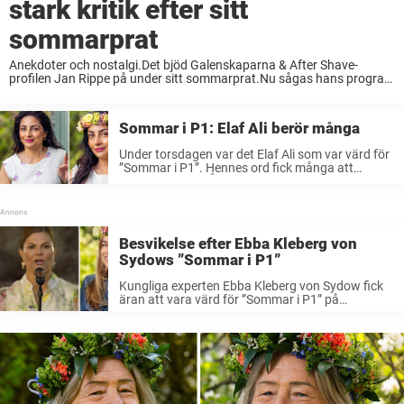
stark kritik efter sitt
sommarprat
Anekdoter och nostalgi.Det bjöd Galenskaparna & After Shave-
profilen Jan Rippe på under sitt sommarprat.Nu sågas hans program
vid fotknölarna av Expressen. I nära 45 år har han underhållit
tillsammans med sina kollegor och vänner i ...
Sommar i P1: Elaf Ali berör många
Under torsdagen var det Elaf Ali som var värd för
”Sommar i P1”. Hennes ord fick många att
reagera starkt. ”Årets bästa Sommarprogram så
här långt”, skriver en person. Varje år utser
Sveriges Radio ett ...
Besvikelse efter Ebba Kleberg von
Sydows ”Sommar i P1”
Kungliga experten Ebba Kleberg von Sydow fick
äran att vara värd för ”Sommar i P1” på
kronprinsessan Victorias födelsedag. Men ämnet
var något som flera tittare var besvikna över.
”Jag stängde av, fullkomligt ointresserad av ...