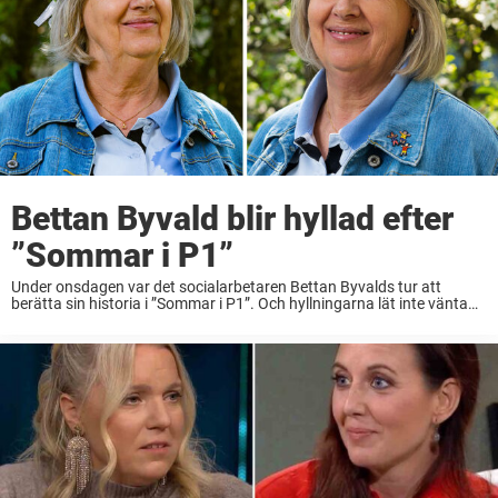
Bettan Byvald blir hyllad efter
”Sommar i P1”
Under onsdagen var det socialarbetaren Bettan Byvalds tur att
berätta sin historia i ”Sommar i P1”. Och hyllningarna lät inte vänta
på sig. ”Jag kommer lyssna igen – blev oerhört berörd” Varje år väljer
Sveriges ...