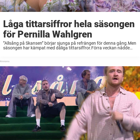
Låga tittarsiffror hela säsongen
för Pernilla Wahlgren
”Allsång på Skansen” börjar sjunga på refrängen för denna gång.Men
säsongen har kämpat med dåliga tittarsiffror.Förra veckan nådde
knappt 700 000 tittare linjärt, rapporterar Dagens media. Sedan
säsongsstarten har ”Allsång på Skansen” kämpat med tittarsiffrorna.
...