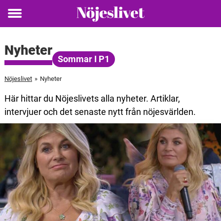
Toggle
menu
Nyheter
Sommar I P1
Nöjeslivet
»
Nyheter
Här hittar du Nöjeslivets alla nyheter. Artiklar,
intervjuer och det senaste nytt från nöjesvärlden.