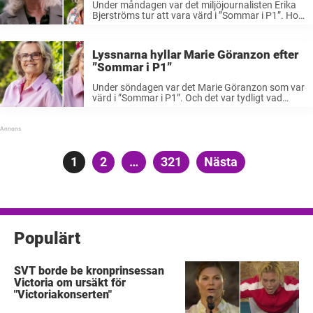
Under måndagen var det miljöjournalisten Erika
Bjerströms tur att vara värd i ”Sommar i P1”. Hon
avslöjar varför hon lämnade SVT efter 20 år.
”Håller med om analysen gällande Trump. Det blir
en katalysator” Måndagen ...
Lyssnarna hyllar Marie Göranzon efter
”Sommar i P1”
Under söndagen var det Marie Göranzon som var
värd i ”Sommar i P1”. Och det var tydligt vad
lyssnarna tyckte om skådespelarens insats.
”Klok och stark kvinna med egna åsikter och
perspektiv, fantastisk sommarprat”, skriver ...
Sidnumrering
Sida
1
Sida
2
…
Sida
321
Nästa
för
inlägg
Populärt
SVT borde be kronprinsessan
Victoria om ursäkt för
"Victoriakonserten"