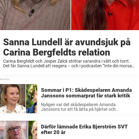
Sanna Lundell är avundsjuk på
Carina Bergfeldts relation
Carina Bergfeldt och Jesper Zølck stöttar varandra i vått och torrt.
Det får Sanna Lundell att reagera – och i podcasten ”Inte din morsa”
erkänner hon att hon faktiskt är avundsjuk. ”Jag kanske är
avundsjuk, ...
Sommar i P1: Skådespelaren Amanda
Janssons sommarprat får stark kritik
Nyligen var det skådespelaren Amanda
Janssons tur att få lätta på hjärtat och
sommarprata.Men efter samtalet om karriären
och personliga krisen, sågas nu stjärnan rejält.–
Programmet kretsar kring prestationsångest och
Därför lämnade Erika Bjerström SVT
en identitetskris som bottnar i ...
efter 20 år