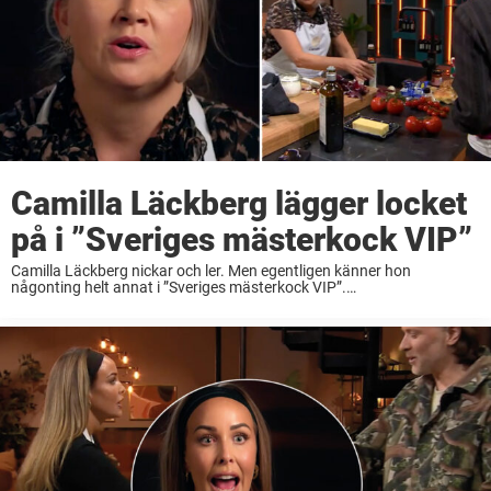
Camilla Läckberg lägger locket
på i ”Sveriges mästerkock VIP”
Camilla Läckberg nickar och ler. Men egentligen känner hon
någonting helt annat i ”Sveriges mästerkock VIP”.
Deckardrottningens avslöjande om sitt eget beteende väcker
engagemang hos tittarna. ”Sveriges mästerkock VIP” –
kändisversionen av amatörkocktävlingen – är ...