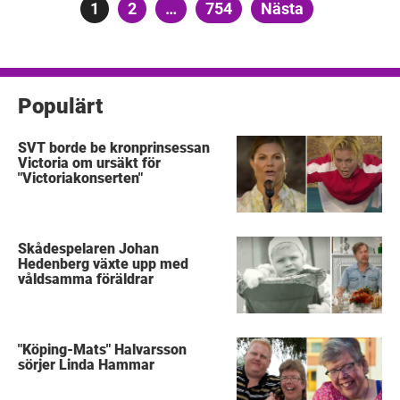
Sidnumrering
Sida
1
Sida
2
…
Sida
754
Nästa
för
inlägg
Populärt
SVT borde be kronprinsessan
Victoria om ursäkt för
"Victoriakonserten"
Skådespelaren Johan
Hedenberg växte upp med
våldsamma föräldrar
"Köping-Mats" Halvarsson
sörjer Linda Hammar