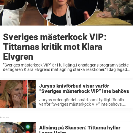
Sveriges mästerkock VIP:
Tittarnas kritik mot Klara
Elvgren
”Sveriges mästerkock VIP” är i full gång.I onsdagens program väckte
deltagaren Klara Elvgrens matlagning starka reaktioner.”I dag lagade
hon vegobullar”, skriver en på Facebook. I onsdagens ”Sveriges
mästerkock VIP” fick deltagaren Klara Peters Bastin lämna ...
Juryns knivförbud visar varför
”Sveriges mästerkock VIP” inte behövs
Juryns order gör det smärtsamt tydligt för alla
varför ”Sveriges mästerkock VIP” inte behövs.
Detta är en kommentar. Åsikterna är skribentens
egna. ”Sveriges mästerkock” är en av TV4:s
verkliga succéproduktioner. I 17 säsonger har vi
...
Allsång på Skansen: Tittarna hyllar