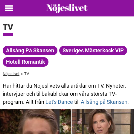
Toggle
menu
TV
Allsång På Skansen
Sveriges Mästerkock VIP
Hotell Romantik
Nöjeslivet
»
TV
Här hittar du Nöjeslivets alla artiklar om TV. Nyheter,
intervjuer och tillbakablickar om våra största TV-
program. Allt från
Let's Dance
till
Allsång på Skansen
.