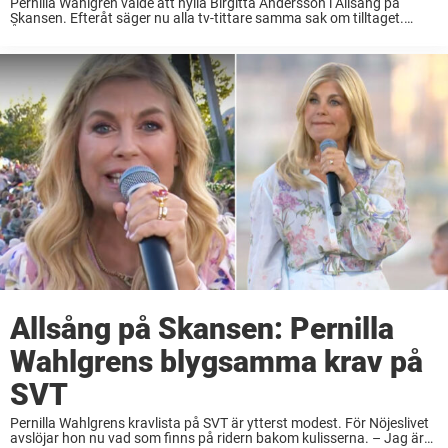
Pernilla Wahlgren valde att hylla Birgitta Andersson i Allsång på
Skansen. Efteråt säger nu alla tv-tittare samma sak om tilltaget.
Årets näst sista allsångskväll på Skansen. Då passade Pernilla
Wahlgren på att hylla en av ...
Allsång på Skansen: Pernilla
Wahlgrens blygsamma krav på
SVT
Pernilla Wahlgrens kravlista på SVT är ytterst modest. För Nöjeslivet
avslöjar hon nu vad som finns på ridern bakom kulisserna. – Jag är