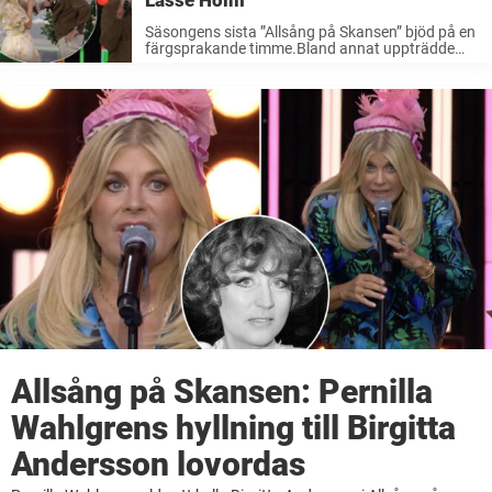
Lasse Holm
Säsongens sista ”Allsång på Skansen” bjöd på en
färgsprakande timme.Bland annat uppträdde
Icona pop, Oskar Linnros och Lasse Holm – och
den sistnämnde gjorde succé hos tittarna.“Lasse
Holm sätter fart på oss 60+”, skriver en ...
Allsång på Skansen: Pernilla
Wahlgrens hyllning till Birgitta
Andersson lovordas