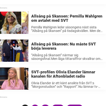
billig i drift, säger hon. Pernilla Wahlgren leder säsongens näst sista
avsnitt ...
Allsång på Skansen: Pernilla Wahlgren
om avtalet med SVT
Pernilla Wahlgren leder säsongens näst sista
”Allsång på Skansen” på tisdagskvällen. Men det
finns samtidigt en fråga hon vägrar svara på –
om avtalet med SVT. – Det får jag inte säga,
säger hon till ...
Allsång på Skansen: Nu måste SVT
börja leverera
”Allsång på Skansen” närmar sig
säsongsfinal.Men låga tittarsiffror skvallrar om
ett svalt intresse hos publiken. Nu är det dags för
SVT att steppa upp – innan ett av Sveriges mest
kära program blir ett minne ...
SVT-profilen Olivia Elander lämnar
kanalen för Aftonbladet radio
Olivia Elander är ett känt ansikte från SVT:s
”Morgonstudion” och ”Rapport”.Nu lämnar tv-
profilen kanalen.I stället ska hon börja jobba med
Aftonbladets nya radiosatsning. Sedan
november 2024 har vi sett henne i SVT-rutan i
program som ...