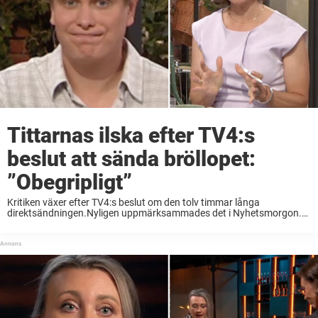
Tittarnas ilska efter TV4:s
beslut att sända bröllopet:
”Obegripligt”
Kritiken växer efter TV4:s beslut om den tolv timmar långa
direktsändningen.Nyligen uppmärksammades det i Nyhetsmorgon.
För tio år sen gifte sig influencer-paret Joakim och Jonna Lundell. Nu
ska de förnya sina löften – och de ...