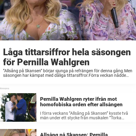
Låga tittarsiffror hela säsongen
för Pernilla Wahlgren
”Allsång på Skansen” börjar sjunga på refrängen för denna gång.Men
säsongen har kämpat med dåliga tittarsiffror.Förra veckan nådde
knappt 700 000 tittare linjärt, rapporterar Dagens media. Sedan
säsongsstarten har ”Allsång på Skansen” kämpat med tittarsiffrorna.
...
Pernilla Wahlgren ryter ifrån mot
homofobiska orden efter allsången
I förra veckans ”Allsång på Skansen” kysste två
män under ett stycke från musikalen ”Torka
aldrig tårar utan handskar”.Nu berättar Pernilla
Wahlgren om hatiska reaktionerna efteråt – och
ryter ifrån mot de homofobiska
Allsång på Skansen: Pernilla
kommentarerna.– Byt ...