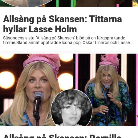
Allsång på Skansen: Tittarna
hyllar Lasse Holm
Säsongens sista ”Allsång på Skansen” bjöd på en färgsprakande
timme.Bland annat uppträdde Icona pop, Oskar Linnros och Lasse
Holm – och den sistnämnde gjorde succé hos tittarna.“Lasse Holm
sätter fart på oss 60+”, skriver en ...