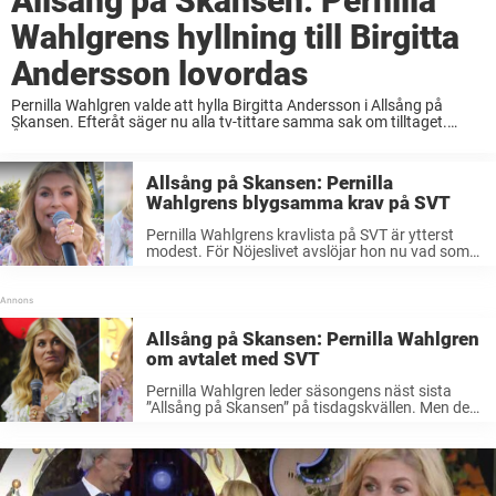
Allsång på Skansen: Pernilla
Wahlgrens hyllning till Birgitta
Andersson lovordas
Pernilla Wahlgren valde att hylla Birgitta Andersson i Allsång på
Skansen. Efteråt säger nu alla tv-tittare samma sak om tilltaget.
Årets näst sista allsångskväll på Skansen. Då passade Pernilla
Wahlgren på att hylla en av ...
Allsång på Skansen: Pernilla
Wahlgrens blygsamma krav på SVT
Pernilla Wahlgrens kravlista på SVT är ytterst
modest. För Nöjeslivet avslöjar hon nu vad som
finns på ridern bakom kulisserna. – Jag är billig i
drift, säger hon. Pernilla Wahlgren leder
säsongens näst sista avsnitt ...
Allsång på Skansen: Pernilla Wahlgren
om avtalet med SVT
Pernilla Wahlgren leder säsongens näst sista
”Allsång på Skansen” på tisdagskvällen. Men det
finns samtidigt en fråga hon vägrar svara på –
om avtalet med SVT. – Det får jag inte säga,
säger hon till ...