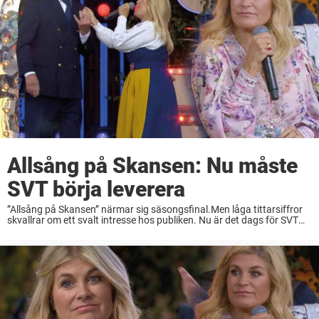
Allsång på Skansen: Nu måste
SVT börja leverera
”Allsång på Skansen” närmar sig säsongsfinal.Men låga tittarsiffror
skvallrar om ett svalt intresse hos publiken. Nu är det dags för SVT
att steppa upp – innan ett av Sveriges mest kära program blir ett
minne ...