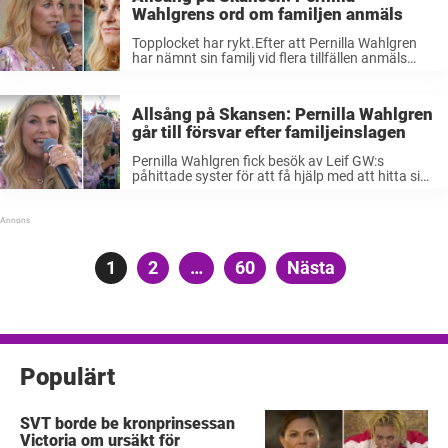
Wahlgrens ord om familjen anmäls
Topplocket har rykt.Efter att Pernilla Wahlgren
har nämnt sin familj vid flera tillfällen anmäls
hennes ord i ”Allsång på Skansen” till
Granskningsnämnden.”Detta är väldigt
opassande av SVT och borde verkligen inte få
Allsång på Skansen: Pernilla Wahlgren
förkomma”, skriver en ...
går till försvar efter familjeinslagen
Pernilla Wahlgren fick besök av Leif GW:s
påhittade syster för att få hjälp med att hitta sina
barn.Men att hennes familjemedlemmar ofta
nämns i ”Allsång på Skansen” har lett till kritik,
som nu Pernilla väljer ...
Sidnumrering
Sida
1
Sida
2
…
Sida
60
Nästa
för
inlägg
Populärt
SVT borde be kronprinsessan
Victoria om ursäkt för