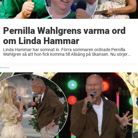
Pernilla Wahlgrens varma ord
om Linda Hammar
Linda Hammar har somnat in. Förra sommaren ordnade Pernilla
Wahlgren så att hon fick komma till Allsång på Skansen. Nu sörjer
allsångsledaren den folkkära tv-personligheten. Förra året sjöng de
allsång tillsammans. Nu finns inte Linda ...