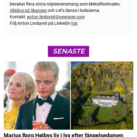
bevakat flera stora nöjesevenemang som Melodifestivalen,
Allsång på Skansen
och Let’s dance i kulisserna.
Kontakt:
anton.lindqvist@newsner.com
Följ Anton Lindqvist på LinkedIn
här
.
SENASTE
Marius Borg Høibys liv i lyx efter fängelsedomen