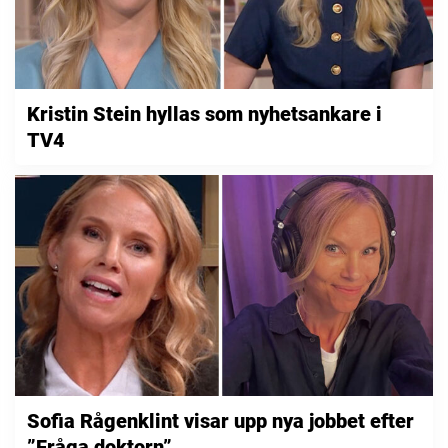
Kristin Stein hyllas som nyhetsankare i
TV4
Sofia Rågenklint visar upp nya jobbet efter
”Fråga doktorn”