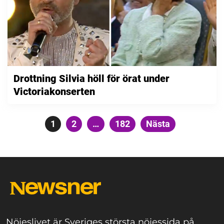
Drottning Silvia höll för örat under
Victoriakonserten
Sidnumrering
Sida
1
Sida
2
…
Sida
182
Nästa
för
inlägg
Nöjeslivet är Sveriges största nöjessida på