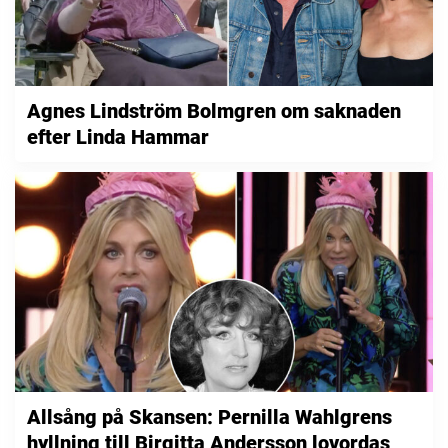
Agnes Lindström Bolmgren om saknaden
efter Linda Hammar
Allsång på Skansen: Pernilla Wahlgrens
hyllning till Birgitta Andersson lovordas