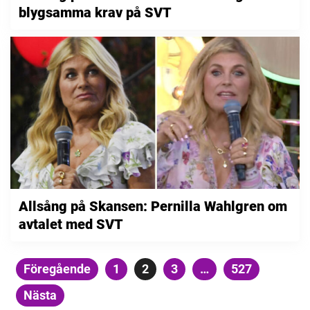
blygsamma krav på SVT
Allsång på Skansen: Pernilla Wahlgren om
avtalet med SVT
Sidnumrering
Föregående
Sida
1
Sida
2
Sida
3
…
Sida
527
för
Nästa
inlägg