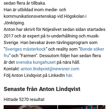
sedan flera år tillbaka.
Han är utbildad inom medie- och
kommunikationsvetenskap vid Högskolan i
Jönköping.
Anton har skrivit för Nöjeslivet sedan sidan startades
2017 och är expert på tv-underhållning och musik-
Sverige. Han bevakar även tävlingsprogram som
”
Sveriges mästerkock
” och reality som ”
Bonde söker
fru
” och ”Farmen”. Dessutom följer han sedan flera
år det
svenska kungahuset
på nära håll.
Kontakt:
anton.lindqvist@newsner.com
Följ Anton Lindqvist på LinkedIn
här
.
Senaste från Anton Lindqvist
Hittade 5270 resultat