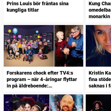
Prins Louis bör fråntas sina
Kung Char
kungliga titlar
omedelbar
monarkin
Forskarens chock efter TV4:s
Kristin Ka
program – när 4-åringar flyttar
fina stöde
in på äldreboende:
saknas i f
”Sensationella resultat”