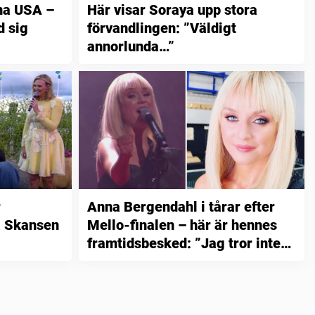
na USA –
Här visar Soraya upp stora
d sig
förvandlingen: ”Väldigt
annorlunda…”
r
Anna Bergendahl i tårar efter
å Skansen
Mello-finalen – här är hennes
framtidsbesked: ”Jag tror inte
jag…”