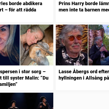
les borde abdikera
Prins Harry borde läm
t – för att rädda
men inte ta barnen me
spersen i stor sorg –
Lasse Åbergs ord efte
t till syster Malin: ”Du
hyllningen i Allsång p
amiljen”