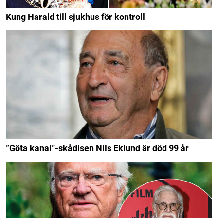
Kung Harald till sjukhus för kontroll
”Göta kanal”-skådisen Nils Eklund är död 99 år