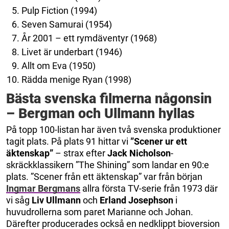
Pulp Fiction (1994)
Seven Samurai (1954)
År 2001 – ett rymdäventyr (1968)
Livet är underbart (1946)
Allt om Eva (1950)
Rädda menige Ryan (1998)
Bästa svenska filmerna någonsin
– Bergman och Ullmann hyllas
På topp 100-listan har även två svenska produktioner
tagit plats. På plats 91 hittar vi
”Scener ur ett
äktenskap”
– strax efter
Jack Nicholson
-
skräckklassikern ”The Shining” som landar en 90:e
plats. ”Scener från ett äktenskap” var från början
Ingmar Bergmans
allra första TV-serie från 1973 där
vi såg
Liv Ullmann
och
Erland Josephson
i
huvudrollerna som paret Marianne och Johan.
Därefter producerades också en nedklippt bioversion