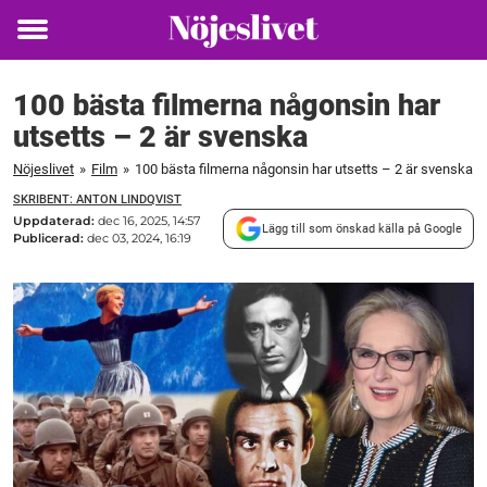
Toggle
menu
100 bästa filmerna någonsin har
utsetts – 2 är svenska
Nöjeslivet
»
Film
»
100 bästa filmerna någonsin har utsetts – 2 är svenska
SKRIBENT: ANTON LINDQVIST
Uppdaterad:
dec 16, 2025, 14:57
Lägg till som önskad källa på Google
Publicerad:
dec 03, 2024, 16:19