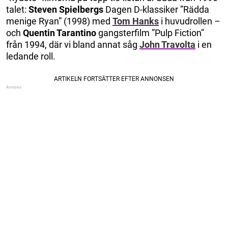
talet:
Steven Spielbergs
Dagen D-klassiker ”Rädda
menige Ryan” (1998) med
Tom Hanks
i huvudrollen –
och
Quentin Tarantino
gangsterfilm ”Pulp Fiction”
från 1994, där vi bland annat såg
John Travolta
i en
ledande roll.