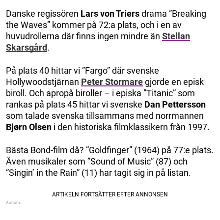
Danske regissören
Lars von Triers
drama ”Breaking
the Waves” kommer på 72:a plats, och i en av
huvudrollerna där finns ingen mindre än
Stellan
Skarsgård
.
På plats 40 hittar vi ”Fargo” där svenske
Hollywoodstjärnan
Peter Stormare
gjorde en episk
biroll. Och apropå biroller – i episka ”Titanic” som
rankas på plats 45 hittar vi svenske
Dan Pettersson
som talade svenska tillsammans med norrmannen
Bjørn Olsen
i den historiska filmklassikern från 1997.
Bästa Bond-film då? ”Goldfinger” (1964) på 77:e plats.
Även musikaler som ”Sound of Music” (87) och
”Singin’ in the Rain” (11) har tagit sig in på listan.