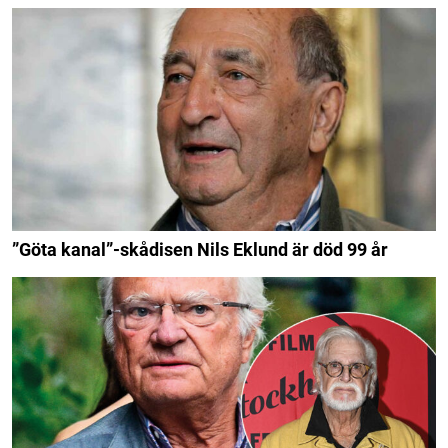
”Göta kanal”-skådisen Nils Eklund är död 99 år