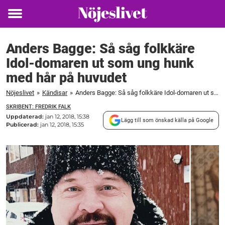
Toggle
menu
Anders Bagge: Så såg folkkäre
Idol-domaren ut som ung hunk
med hår på huvudet
Nöjeslivet
»
Kändisar
»
Anders Bagge: Så såg folkkäre Idol-domaren ut som ung hunk med hår på huvudet
SKRIBENT: FREDRIK FALK
Uppdaterad:
jan 12, 2018, 15:38
Lägg till som önskad källa på Google
Publicerad:
jan 12, 2018, 15:35