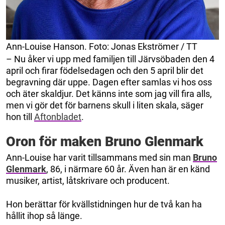
Ann-Louise Hanson. Foto: Jonas Ekströmer / TT
– Nu åker vi upp med familjen till Järvsö­baden den 4
april och firar födelse­dagen och den 5 april blir det
begravning där uppe. Dagen efter samlas vi hos oss
och äter skaldjur. Det känns inte som jag vill fira alls,
men vi gör det för barnens skull i liten skala, säger
hon till
Aftonbladet
.
Oron för maken Bruno Glenmark
Ann-Louise har varit tillsammans med sin man
Bruno
Glenmark
, 86, i närmare 60 år. Även han är en känd
musiker, artist, låtskrivare och producent.
Hon berättar för kvällstidningen hur de två kan ha
hållit ihop så länge.