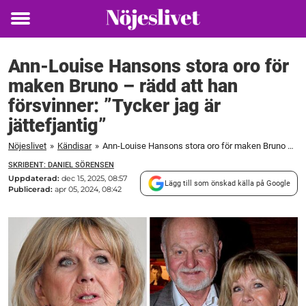
Toggle
menu
Ann-Louise Hansons stora oro för
maken Bruno – rädd att han
försvinner: ”Tycker jag är
jättefjantig”
Nöjeslivet
»
Kändisar
»
Ann-Louise Hansons stora oro för maken Bruno – rädd att han försvinner: ”Tycker jag är jättefjantig”
SKRIBENT: DANIEL SÖRENSEN
Uppdaterad:
dec 15, 2025, 08:57
Lägg till som önskad källa på Google
Publicerad:
apr 05, 2024, 08:42