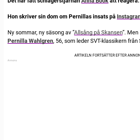
Det har fått schlagerstjärnan
Anna Book
att reagera.
Hon skriver sin dom om Pernillas insats på
Instagra
Ny sommar, ny säsong av ”
Allsång på Skansen
”. Men 
Pernilla Wahlgren
, 56, som leder SVT-klassikern frå