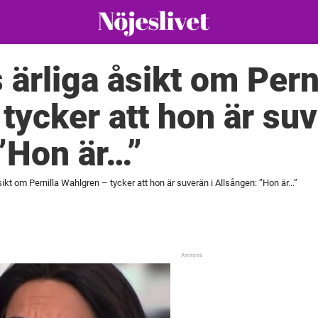
ärliga åsikt om Pern
tycker att hon är suv
”Hon är…”
kt om Pernilla Wahlgren – tycker att hon är suverän i Allsången: ”Hon är...”