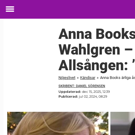
Toggle
menu
Anna Books 
Wahlgren – 
Allsången: 
Nöjeslivet
»
Kändisar
»
Anna Books ärliga åsi
SKRIBENT: DANIEL SÖRENSEN
Uppdaterad:
dec 15, 2025, 12:39
Publicerad:
jul 02, 2024, 08:29