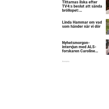
Tittarnas ilska efter
TV4:s beslut att sända
bröllopet:
”Obegripligt”
Linda Hammar om vad
som händer när vi dör
Nyhetsmorgon-
intervjun med ALS-
forskaren Caroline
Ingre hyllas