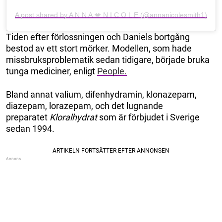
A post shared by A N N A 💋 N I C O L E (@annanicolesmith1)
Tiden efter förlossningen och Daniels bortgång
bestod av ett stort mörker. Modellen, som hade
missbruksproblematik sedan tidigare, började bruka
tunga mediciner, enligt
People.
Bland annat valium, difenhydramin, klonazepam,
diazepam, lorazepam, och det lugnande
preparatet
Kloralhydrat
som är förbjudet i Sverige
sedan 1994.