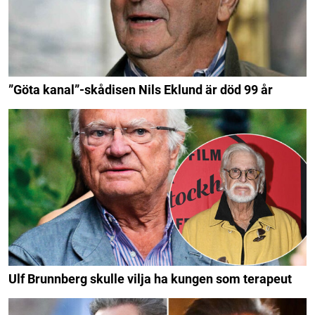
”Göta kanal”-skådisen Nils Eklund är död 99 år
Ulf Brunnberg skulle vilja ha kungen som terapeut