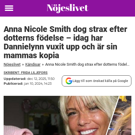
Toggle
menu
Anna Nicole Smith dog strax efter
dotterns födelse – idag har
Dannielynn vuxit upp och är sin
mammas kopia
Nöjeslivet
»
Kändisar
»
Anna Nicole Smith dog strax efter dotterns födelse – idag har Dannielynn vuxit upp och är sin mammas kopia
SKRIBENT: FRIDA LILJEFORS
Uppdaterad:
dec 12, 2025, 11:50
Lägg till som önskad källa på Google
Publicerad:
jan 10, 2024, 14:23