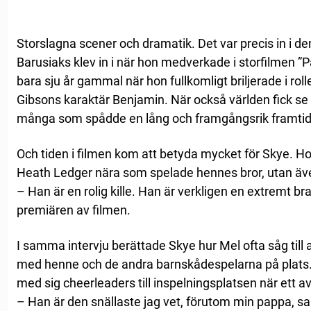
Storslagna scener och dramatik. Det var precis in i 
Barusiaks klev in i när hon medverkade i storfilmen ”P
bara sju år gammal när hon fullkomligt briljerade i rol
Gibsons karaktär Benjamin. När också världen fick se
många som spådde en lång och framgångsrik framtid
Och tiden i filmen kom att betyda mycket för Skye. 
Heath Ledger nära som spelade hennes bror, utan äve
– Han är en rolig kille. Han är verkligen en extremt bra k
premiären av filmen.
I samma intervju berättade Skye hur Mel ofta såg till 
med henne och de andra barnskådespelarna på plats. 
med sig cheerleaders till inspelningsplatsen när ett av
– Han är den snällaste jag vet, förutom min pappa, sa