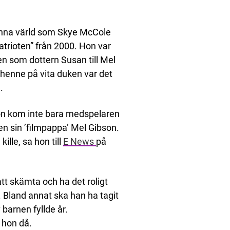
denna värld som Skye McCole
atrioten” från 2000. Hon var
len som dottern Susan till Mel
 henne på vita duken var det
.
Hon kom inte bara medspelaren
n sin ’filmpappa’ Mel Gibson.
ille, sa hon till
E News
på
att skämta och ha det roligt
Bland annat ska han ha tagit
 barnen fyllde år.
 hon då.