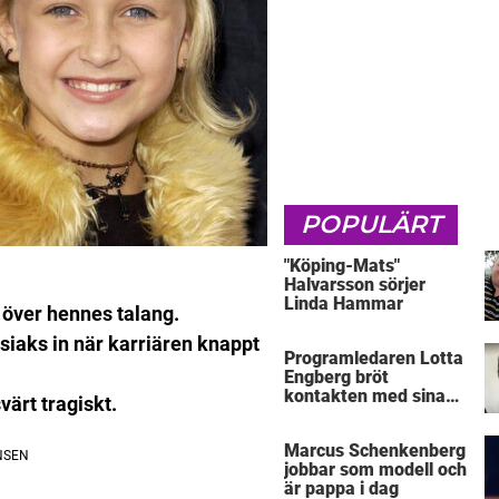
POPULÄRT
"Köping-Mats"
Halvarsson sörjer
Linda Hammar
 över hennes talang.
aks in när karriären knappt
Programledaren Lotta
Engberg bröt
kontakten med sina
ärt tragiskt.
föräldrar
Marcus Schenkenberg
jobbar som modell och
är pappa i dag