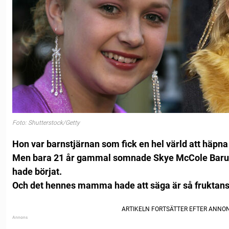
Foto: Shutterstock/Getty
Hon var barnstjärnan som fick en hel värld att häpna
Men bara 21 år gammal somnade Skye McCole Barusi
hade börjat.
Och det hennes mamma hade att säga är så fruktansv