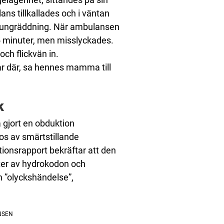
ans tillkallades och i väntan
lungräddning. När ambulansen
45 minuter, men misslyckades.
ch flickvän in.
var där, sa hennes mamma till
k
a gjort en obduktion
dos av smärtstillande
onsrapport bekräftar att den
ter av hydrokodon och
n ”olyckshändelse”,