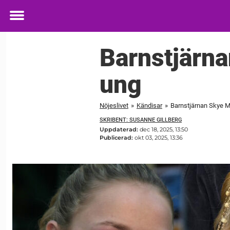
Toggle
menu
Barnstjärn
ung
Nöjeslivet
»
Kändisar
»
Barnstjärnan Skye M
SKRIBENT: SUSANNE GILLBERG
Uppdaterad:
dec 18, 2025, 13:50
Publicerad:
okt 03, 2025, 13:36