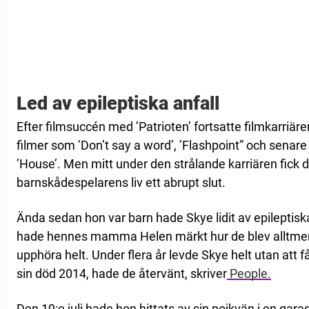
Led av epileptiska anfall
Efter filmsuccén med ’Patrioten’ fortsatte filmkarriär
filmer som ’Don’t say a word’, ’Flashpoint” och senare 
’House’. Men mitt under den strålande karriären fick d
barnskådespelarens liv ett abrupt slut.
Ända sedan hon var barn hade Skye lidit av epileptisk
hade hennes mamma Helen märkt hur de blev alltmer 
upphöra helt. Under flera år levde Skye helt utan att 
sin död 2014, hade de återvänt, skriver
People.
Den 19:e juli hade hon hittats av sin pojkvän i en gar