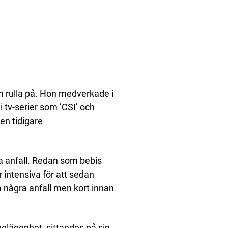
en rulla på. Hon medverkade i
i tv-serier som ’CSI’ och
en tidigare
a anfall. Redan som bebis
intensiva för att sedan
få några anfall men kort innan
agelägenhet, sittandes på sin