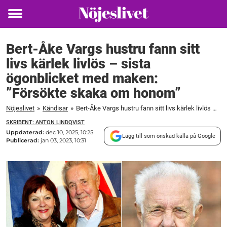
Toggle
menu
Bert-Åke Vargs hustru fann sitt
livs kärlek livlös – sista
ögonblicket med maken:
”Försökte skaka om honom”
Nöjeslivet
»
Kändisar
»
Bert-Åke Vargs hustru fann sitt livs kärlek livlös – sista ögonblicket med maken: ”Försökte skaka om honom”
SKRIBENT: ANTON LINDQVIST
Uppdaterad:
dec 10, 2025, 10:25
Lägg till som önskad källa på Google
Publicerad:
jan 03, 2023, 10:31