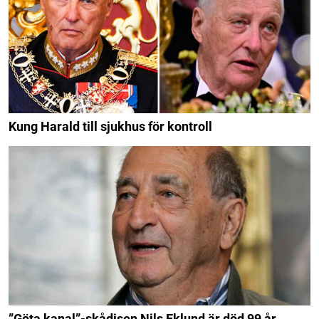
Kung Harald till sjukhus för kontroll
”Göta kanal”-skådisen Nils Eklund är död 99 år