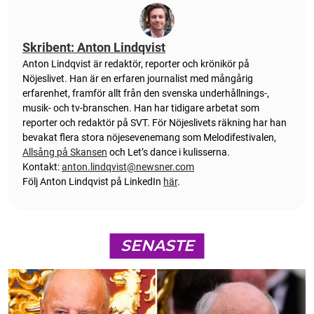
Skribent: Anton Lindqvist
Anton
Lindqvist
är redaktör, reporter och krönikör på
Nöjeslivet. Han är en erfaren journalist med mångårig
erfarenhet, framför allt från den svenska underhållnings-,
musik- och tv-branschen. Han har tidigare arbetat som
reporter och redaktör på SVT. För Nöjeslivets räkning har han
bevakat flera stora nöjesevenemang som Melodifestivalen,
Allsång på Skansen
och Let’s dance i kulisserna.
Kontakt:
anton.lindqvist@newsner.com
Följ Anton Lindqvist på LinkedIn
här
.
SENASTE