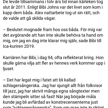
De levde tillsammans i tolv års tid innan kärleken tog
slut år 2011. Enligt Bibi Johns var det livet som kom i
kapp dem båda. Alex nattarbete tog ut sin rätt, och
de valde att gå skilda vägar.
– Beslutet mognade fram hos oss båda. För mig var
det avgörande att han inte skulle behöva ta hand om
mig, om jag en dag inte klarar mig själv, sade Bibi till
Ica-kuriren 2019.
Karriären har Bibi, i dag 94, ofta reflekterat kring. Hon
skulle gärna vilja att fler av hennes verk kommer upp i
ljuset.
– Det har legat mig i fatet att bli kall­ad
schlagersångerska. Jag har sjungit allt från folkvisor
till jazz, jag har skrivit många egna sångtexter men
den stämpeln sitter så fast! När jag började måla
kunde jag bli avfärdad av konstrecensenterna just
som “schlagersångerska”. Som om man inte är riktigt