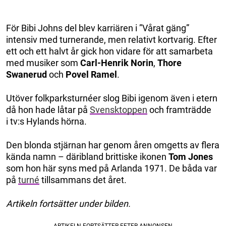
För Bibi Johns del blev karriären i ”Vårat gäng”
intensiv med turnerande, men relativt kortvarig. Efter
ett och ett halvt år gick hon vidare för att samarbeta
med musiker som
Carl-Henrik Norin
,
Thore
Swanerud
och
Povel Ramel
.
Utöver folkparksturnéer slog Bibi igenom även i etern
då hon hade låtar på
Svensktoppen
och framträdde
i tv:s Hylands hörna.
Den blonda stjärnan har genom åren omgetts av flera
kända namn – däribland brittiske ikonen
Tom Jones
som hon här syns med på Arlanda 1971. De båda var
på
turné
tillsammans det året.
Artikeln fortsätter under bilden.