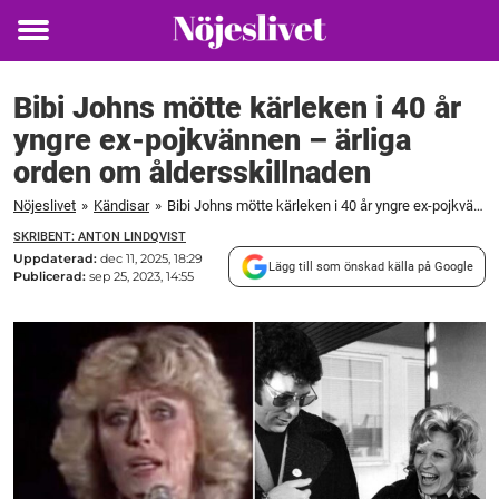
Toggle
menu
Bibi Johns mötte kärleken i 40 år
yngre ex-pojkvännen – ärliga
orden om åldersskillnaden
Nöjeslivet
»
Kändisar
»
Bibi Johns mötte kärleken i 40 år yngre ex-pojkvännen – ärliga orden om åldersskillnaden
SKRIBENT: ANTON LINDQVIST
Uppdaterad:
dec 11, 2025, 18:29
Lägg till som önskad källa på Google
Publicerad:
sep 25, 2023, 14:55