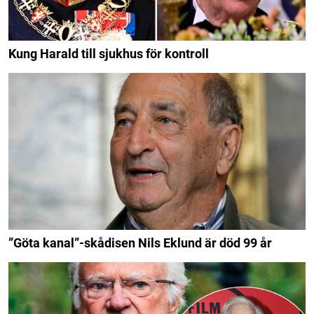
Kung Harald till sjukhus för kontroll
”Göta kanal”-skådisen Nils Eklund är död 99 år