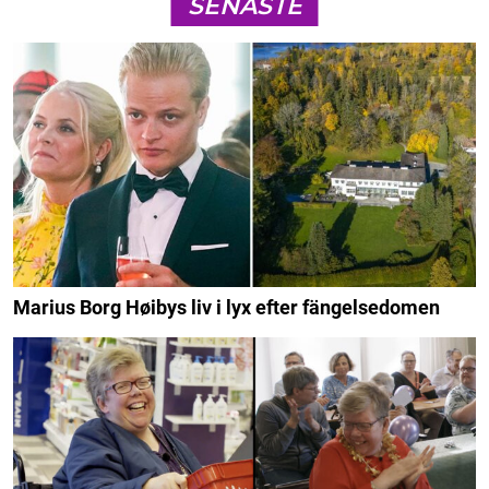
SENASTE
Marius Borg Høibys liv i lyx efter fängelsedomen