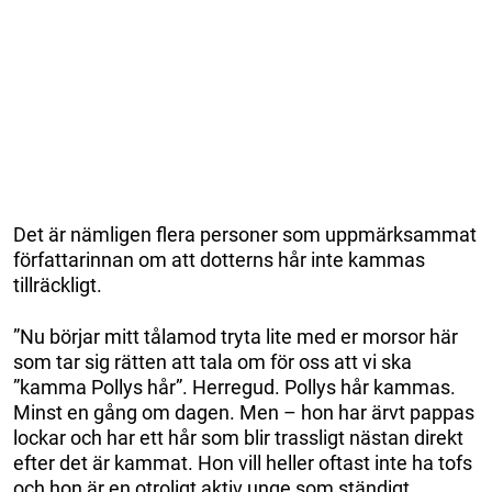
Det är nämligen flera personer som uppmärksammat
författarinnan om att dotterns hår inte kammas
tillräckligt.
”Nu börjar mitt tålamod tryta lite med er morsor här
som tar sig rätten att tala om för oss att vi ska
”kamma Pollys hår”. Herregud. Pollys hår kammas.
Minst en gång om dagen. Men – hon har ärvt pappas
lockar och har ett hår som blir trassligt nästan direkt
efter det är kammat. Hon vill heller oftast inte ha tofs
och hon är en otroligt aktiv unge som ständigt