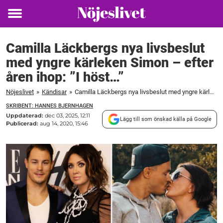
Toggle
menu
Camilla Läckbergs nya livsbeslut
med yngre kärleken Simon – efter
åren ihop: ”I höst…”
Nöjeslivet
»
Kändisar
»
Camilla Läckbergs nya livsbeslut med yngre kärleken Simon – efter åren ihop: "I höst..."
SKRIBENT: HANNES BJERNHAGEN
Uppdaterad:
dec 03, 2025, 12:11
Lägg till som önskad källa på Google
Publicerad:
aug 14, 2020, 15:46