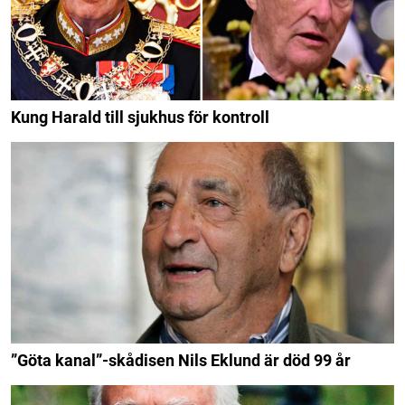
Kung Harald till sjukhus för kontroll
”Göta kanal”-skådisen Nils Eklund är död 99 år