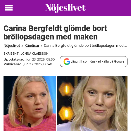
Toggle
menu
Carina Bergfeldt glömde bort
bröllopsdagen med maken
Nöjeslivet
»
Kändisar
»
Carina Bergfeldt glömde bort bröllopsdagen med maken
SKRIBENT: JONNA CLAESSON
Uppdaterad:
jun 23, 2026, 08:50
Lägg till som önskad källa på Google
Publicerad:
jun 23, 2026, 08:40