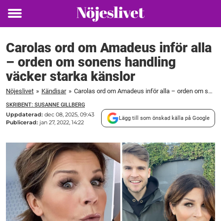
Toggle
menu
Carolas ord om Amadeus inför alla
– orden om sonens handling
väcker starka känslor
Nöjeslivet
»
Kändisar
»
Carolas ord om Amadeus inför alla – orden om sonens handling väcker starka känslor
SKRIBENT: SUSANNE GILLBERG
Uppdaterad:
dec 08, 2025, 09:43
Lägg till som önskad källa på Google
Publicerad:
jan 27, 2022, 14:22