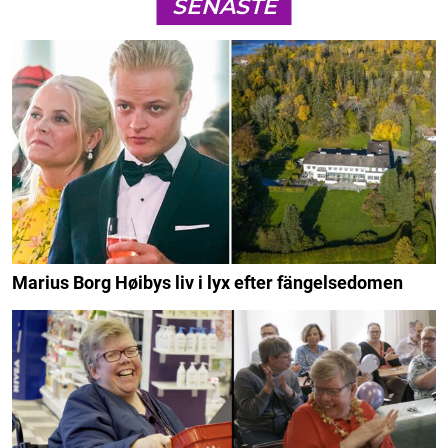
SENASTE
Marius Borg Høibys liv i lyx efter fängelsedomen