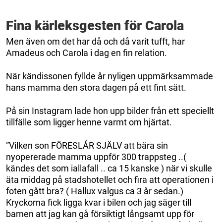
Fina kärleksgesten för Carola
Men även om det har då och då varit tufft, har
Amadeus och Carola i dag en fin relation.
När kändissonen fyllde år nyligen uppmärksammade
hans mamma den stora dagen på ett fint sätt.
På sin Instagram lade hon upp bilder från ett speciellt
tillfälle som ligger henne varmt om hjärtat.
”Vilken son FÖRESLÅR SJÄLV att bära sin
nyopererade mamma uppför 300 trappsteg ..(
kändes det som iallafall .. ca 15 kanske ) när vi skulle
äta middag på stadshotellet och fira att operationen i
foten gått bra? ( Hallux valgus ca 3 år sedan.)
Kryckorna fick ligga kvar i bilen och jag säger till
barnen att jag kan gå försiktigt långsamt upp för