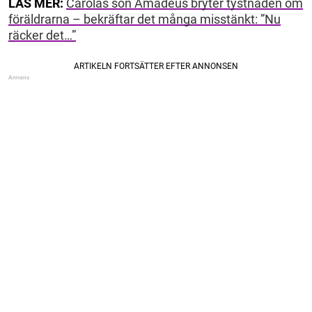
LÄS MER:
Carolas son Amadeus bryter tystnaden om
föräldrarna – bekräftar det många misstänkt: ”Nu
räcker det…”