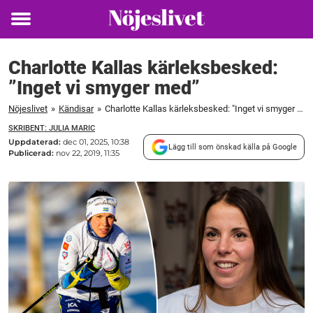
Toggle
menu
Charlotte Kallas kärleksbesked:
”Inget vi smyger med”
Nöjeslivet
»
Kändisar
»
Charlotte Kallas kärleksbesked: "Inget vi smyger med"
SKRIBENT: JULIA MARIC
Uppdaterad:
dec 01, 2025, 10:38
Lägg till som önskad källa på Google
Publicerad:
nov 22, 2019, 11:35