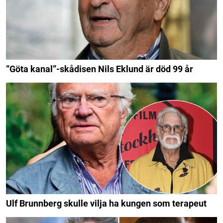
”Göta kanal”-skådisen Nils Eklund är död 99 år
Ulf Brunnberg skulle vilja ha kungen som terapeut