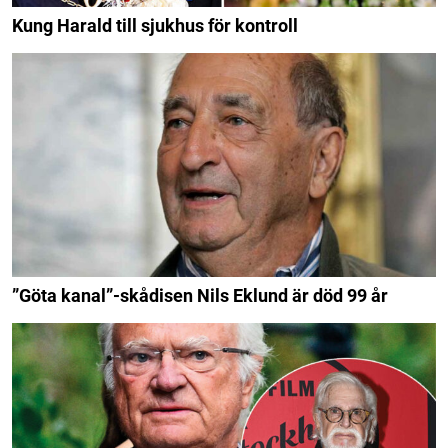
Kung Harald till sjukhus för kontroll
”Göta kanal”-skådisen Nils Eklund är död 99 år