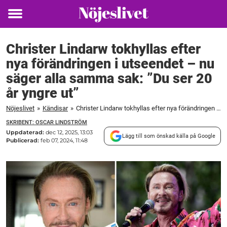
Toggle
menu
Christer Lindarw tokhyllas efter
nya förändringen i utseendet – nu
säger alla samma sak: ”Du ser 20
år yngre ut”
Nöjeslivet
»
Kändisar
»
Christer Lindarw tokhyllas efter nya förändringen i utseendet – nu säger alla samma sak: "Du ser 20 år yngre ut"
SKRIBENT: OSCAR LINDSTRÖM
Uppdaterad:
dec 12, 2025, 13:03
Lägg till som önskad källa på Google
Publicerad:
feb 07, 2024, 11:48