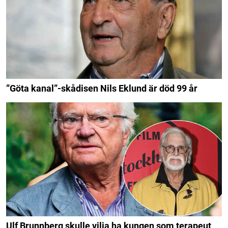
”Göta kanal”-skådisen Nils Eklund är död 99 år
Ulf Brunnberg skulle vilja ha kungen som terapeut