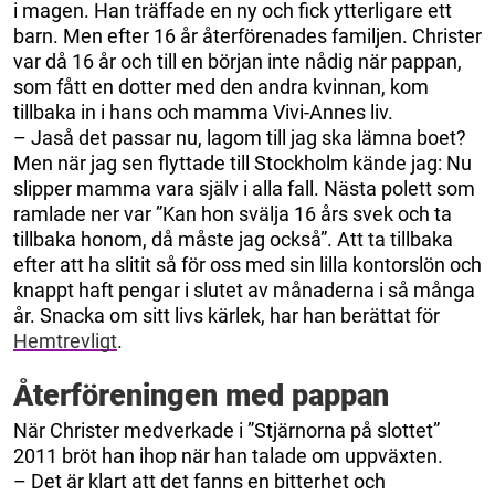
i magen. Han träffade en ny och fick ytterligare ett
barn. Men efter 16 år återförenades familjen. Christer
var då 16 år och till en början inte nådig när pappan,
som fått en dotter med den andra kvinnan, kom
tillbaka in i hans och mamma Vivi-Annes liv.
– Jaså det passar nu, lagom till jag ska lämna boet?
Men när jag sen flyttade till Stockholm kände jag: Nu
slipper mamma vara själv i alla fall. Nästa polett som
ramlade ner var ”Kan hon svälja 16 års svek och ta
tillbaka honom, då måste jag också”. Att ta tillbaka
efter att ha slitit så för oss med sin lilla kontorslön och
knappt haft pengar i slutet av månaderna i så många
år. Snacka om sitt livs kärlek, har han berättat för
Hemtrevligt
.
Återföreningen med pappan
När Christer medverkade i ”Stjärnorna på slottet”
2011 bröt han ihop när han talade om uppväxten.
– Det är klart att det fanns en bitterhet och