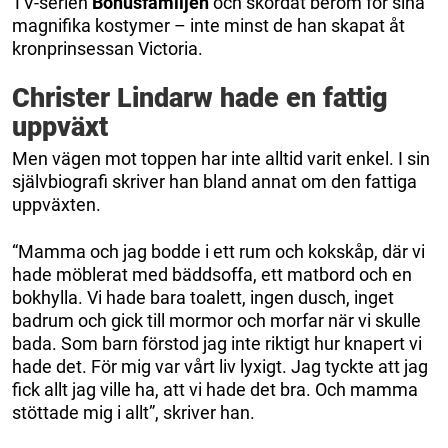
TV-serien
Bonusfamiljen
och skördat beröm för sina
magnifika kostymer – inte minst de han skapat åt
kronprinsessan Victoria.
Christer Lindarw hade en fattig
uppväxt
Men vägen mot toppen har inte alltid varit enkel. I sin
självbiografi skriver han bland annat om den fattiga
uppväxten.
“Mamma och jag bodde i ett rum och kokskåp, där vi
hade möblerat med bäddsoffa, ett matbord och en
bokhylla. Vi hade bara toalett, ingen dusch, inget
badrum och gick till mormor och morfar när vi skulle
bada. Som barn förstod jag inte riktigt hur knapert vi
hade det. För mig var vårt liv lyxigt. Jag tyckte att jag
fick allt jag ville ha, att vi hade det bra. Och mamma
stöttade mig i allt”, skriver han.