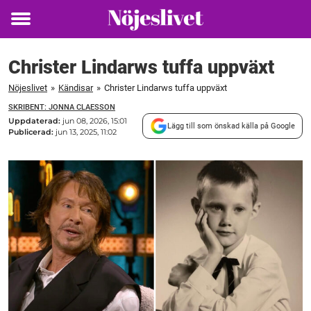
Toggle
menu
Christer Lindarws tuffa uppväxt
Nöjeslivet
»
Kändisar
»
Christer Lindarws tuffa uppväxt
SKRIBENT: JONNA CLAESSON
Uppdaterad:
jun 08, 2026, 15:01
Lägg till som önskad källa på Google
Publicerad:
jun 13, 2025, 11:02