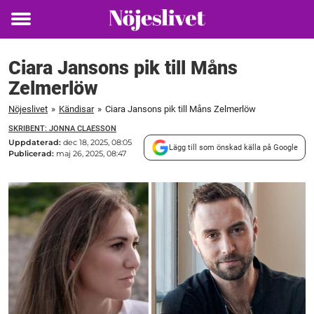
Toggle
menu
Ciara Jansons pik till Måns
Zelmerlöw
Nöjeslivet
»
Kändisar
»
Ciara Jansons pik till Måns Zelmerlöw
SKRIBENT: JONNA CLAESSON
Uppdaterad:
dec 18, 2025, 08:05
Lägg till som önskad källa på Google
Publicerad:
maj 26, 2025, 08:47