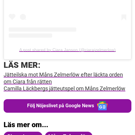
A post shared by Ciara Janson (@ciarajzelmerlow)
LÄS MER:
Jätteilska mot Måns Zelmerlöw efter läckta orden
om Ciara från rätten
Camilla Läckbergs jätteutspel om Måns Zelmerlöw
Följ Nöjeslivet på Google News
Läs mer om...