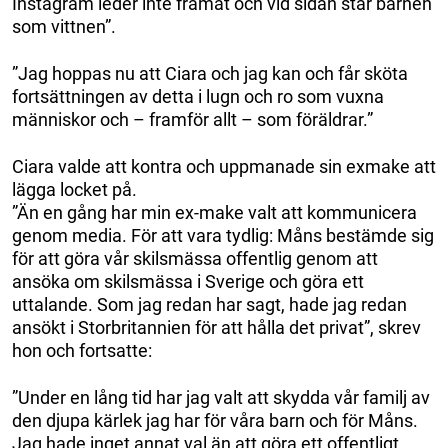
Instagram leder inte framåt och vid sidan står barnen
som vittnen”.
”Jag hoppas nu att Ciara och jag kan och får sköta
fortsättningen av detta i lugn och ro som vuxna
människor och – framför allt – som föräldrar.”
Ciara valde att kontra och uppmanade sin exmake att
lägga locket på.
”Än en gång har min ex-make valt att kommunicera
genom media. För att vara tydlig: Måns bestämde sig
för att göra vår skilsmässa offentlig genom att
ansöka om skilsmässa i Sverige och göra ett
uttalande. Som jag redan har sagt, hade jag redan
ansökt i Storbritannien för att hålla det privat”, skrev
hon och fortsatte:
”Under en lång tid har jag valt att skydda vår familj av
den djupa kärlek jag har för våra barn och för Måns.
Jag hade inget annat val än att göra ett offentligt