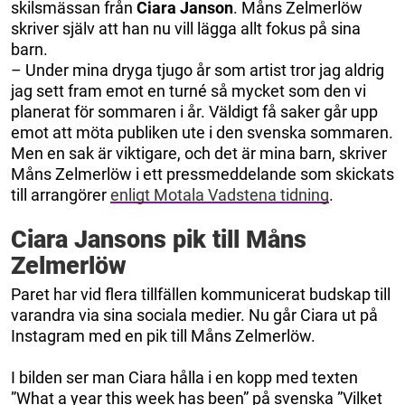
skilsmässan från
Ciara Janson
. Måns Zelmerlöw
skriver själv att han nu vill lägga allt fokus på sina
barn.
– Under mina dryga tjugo år som artist tror jag aldrig
jag sett fram emot en turné så mycket som den vi
planerat för sommaren i år. Väldigt få saker går upp
emot att möta publiken ute i den svenska sommaren.
Men en sak är viktigare, och det är mina barn, skriver
Måns Zelmerlöw i ett pressmeddelande som skickats
till arrangörer
enligt Motala Vadstena tidning
.
Ciara Jansons pik till Måns
Zelmerlöw
Paret har vid flera tillfällen kommunicerat budskap till
varandra via sina sociala medier. Nu går Ciara ut på
Instagram med en pik till Måns Zelmerlöw.
I bilden ser man Ciara hålla i en kopp med texten
”What a year this week has been” på svenska ”Vilket