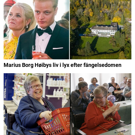
Marius Borg Høibys liv i lyx efter fängelsedomen