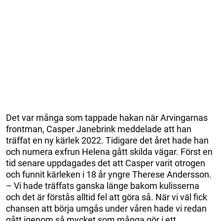
Det var många som tappade hakan när Arvingarnas
frontman, Casper Janebrink meddelade att han
träffat en ny kärlek 2022. Tidigare det året hade han
och numera exfrun Helena gått skilda vägar. Först en
tid senare uppdagades det att Casper varit otrogen
och funnit kärleken i 18 år yngre Therese Andersson.
– Vi hade träffats ganska länge bakom kulisserna
och det är förstås alltid fel att göra så. När vi väl fick
chansen att börja umgås under våren hade vi redan
gått igenom så mycket som många gör i ett