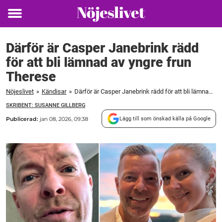
Toggle
menu
Därför är Casper Janebrink rädd
för att bli lämnad av yngre frun
Therese
Nöjeslivet
»
Kändisar
»
Därför är Casper Janebrink rädd för att bli lämnad av yngre frun Therese
SKRIBENT: SUSANNE GILLBERG
Publicerad:
jan 08, 2026, 09:38
Lägg till som önskad källa på Google