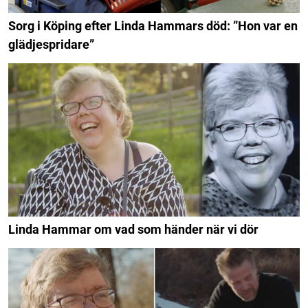
Sorg i Köping efter Linda Hammars död: ”Hon var en
glädjespridare”
Linda Hammar om vad som händer när vi dör