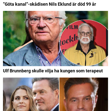
”Göta kanal”-skådisen Nils Eklund är död 99 år
Ulf Brunnberg skulle vilja ha kungen som terapeut