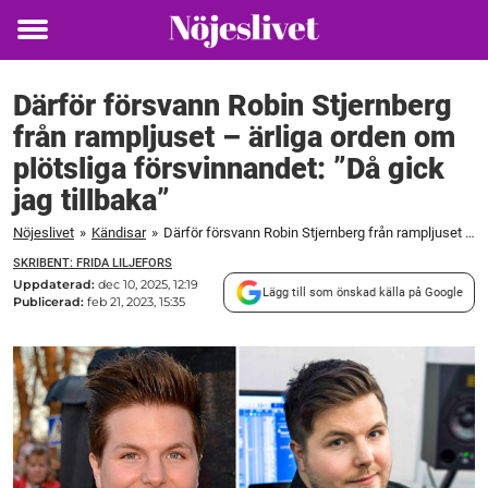
Toggle
menu
Därför försvann Robin Stjernberg
från rampljuset – ärliga orden om
plötsliga försvinnandet: ”Då gick
jag tillbaka”
Nöjeslivet
»
Kändisar
»
Därför försvann Robin Stjernberg från rampljuset – ärliga orden om plötsliga försvinnandet: "Då gick jag tillbaka"
SKRIBENT: FRIDA LILJEFORS
Uppdaterad:
dec 10, 2025, 12:19
Lägg till som önskad källa på Google
Publicerad:
feb 21, 2023, 15:35