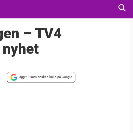
igen – TV4
 nyhet
Lägg till som önskad källa på Google