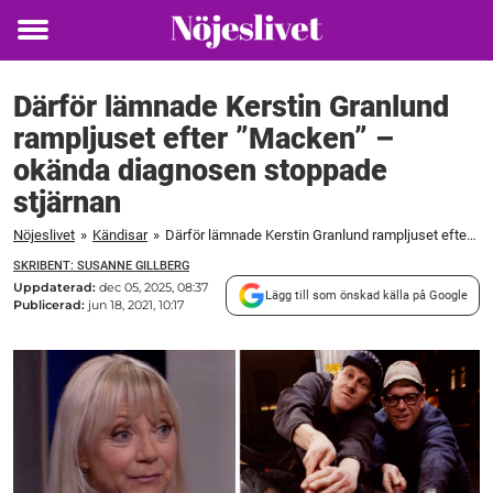
Toggle
menu
Därför lämnade Kerstin Granlund
rampljuset efter ”Macken” –
okända diagnosen stoppade
stjärnan
Nöjeslivet
»
Kändisar
»
Därför lämnade Kerstin Granlund rampljuset efter "Macken" – okända diagnosen stoppade stjärnan
SKRIBENT: SUSANNE GILLBERG
Uppdaterad:
dec 05, 2025, 08:37
Lägg till som önskad källa på Google
Publicerad:
jun 18, 2021, 10:17