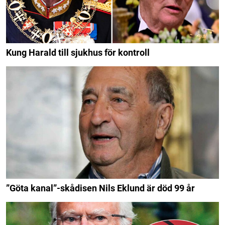
Kung Harald till sjukhus för kontroll
”Göta kanal”-skådisen Nils Eklund är död 99 år