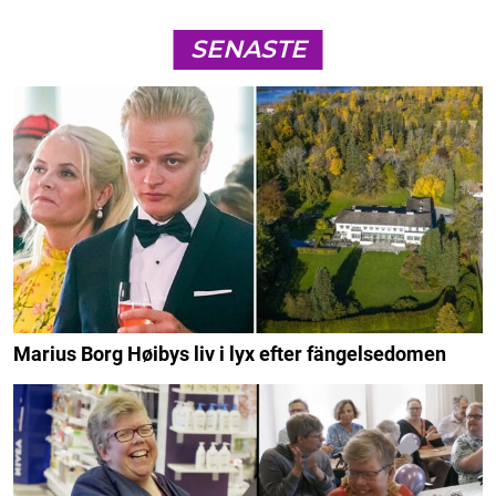
SENASTE
Marius Borg Høibys liv i lyx efter fängelsedomen