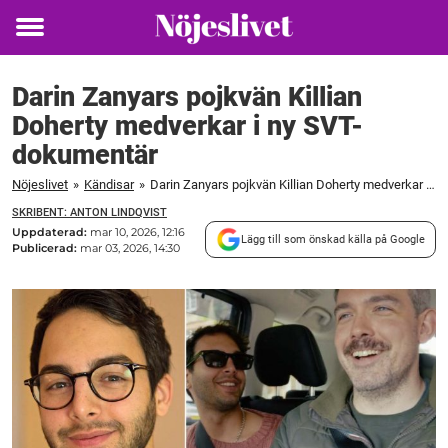
Toggle
menu
Darin Zanyars pojkvän Killian
Doherty medverkar i ny SVT-
dokumentär
Nöjeslivet
»
Kändisar
»
Darin Zanyars pojkvän Killian Doherty medverkar i ny SVT-dokumentär
SKRIBENT: ANTON LINDQVIST
Uppdaterad:
mar 10, 2026, 12:16
Lägg till som önskad källa på Google
Publicerad:
mar 03, 2026, 14:30