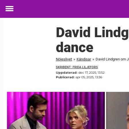
Toggle
menu
David Lindg
dance
Nöjeslivet
»
Kändisar
»
David Lindgren om J
SKRIBENT: FRIDA LILJEFORS
Uppdaterad:
dec 17, 2025, 13:52
Publicerad:
apr 05, 2025, 13:36