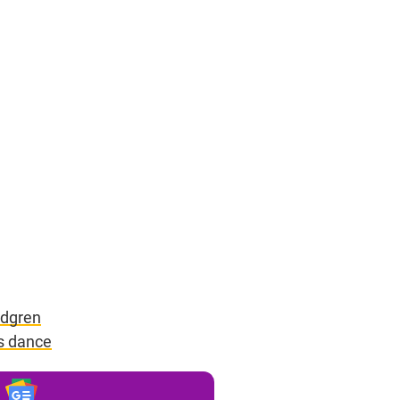
ndgren
’s dance