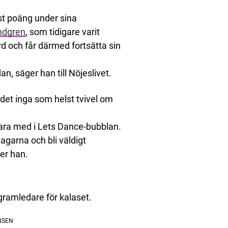
gst poäng under sina
ndgren
, som tidigare varit
rd och får därmed fortsätta sin
an, säger han till Nöjeslivet.
 det inga som helst tvivel om
a vara med i Lets Dance-bubblan.
dagarna och bli väldigt
ger han.
rogramledare för kalaset.