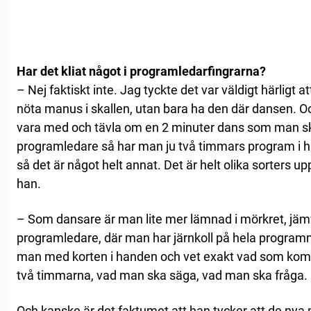
Har det kliat något i programledarfingrarna?
– Nej faktiskt inte. Jag tyckte det var väldigt härligt a
nöta manus i skallen, utan bara ha den där dansen. Och
vara med och tävla om en 2 minuter dans som man sk
programledare så har man ju två timmars program i 
så det är något helt annat. Det är helt olika sorters u
han.
– Som dansare är man lite mer lämnad i mörkret, jäm
programledare, där man har järnkoll på hela program
man med korten i handen och vet exakt vad som kom
två timmarna, vad man ska säga, vad man ska fråga.
Och kanske är det faktumet att han tycker att de ny