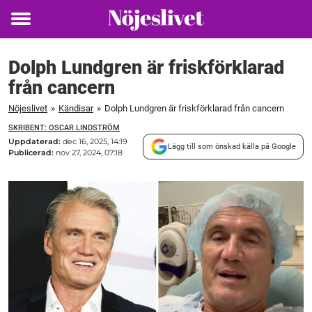
Toggle
menu
Dolph Lundgren är friskförklarad
från cancern
Nöjeslivet
»
Kändisar
»
Dolph Lundgren är friskförklarad från cancern
SKRIBENT: OSCAR LINDSTRÖM
Uppdaterad:
dec 16, 2025, 14:19
Lägg till som önskad källa på Google
Publicerad:
nov 27, 2024, 07:18