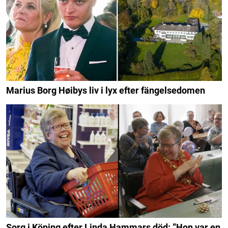
Marius Borg Høibys liv i lyx efter fängelsedomen
Sorg i Köping efter Linda Hammars död: ”Hon var en