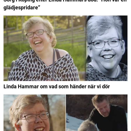
glädjespridare”
Linda Hammar om vad som händer när vi dör