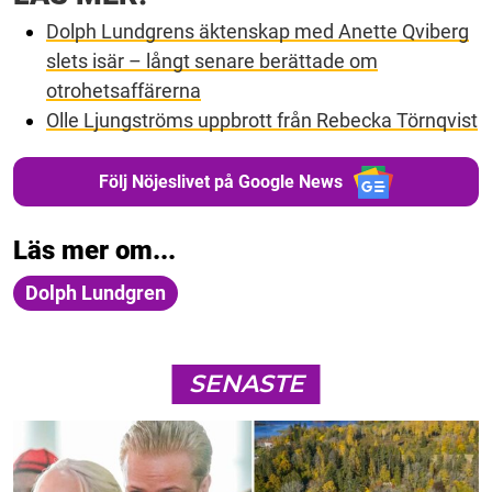
Dolph Lundgrens äktenskap med Anette Qviberg
slets isär – långt senare berättade om
otrohetsaffärerna
Olle Ljungströms uppbrott från Rebecka Törnqvist
Följ Nöjeslivet på Google News
Läs mer om...
Dolph Lundgren
SENASTE