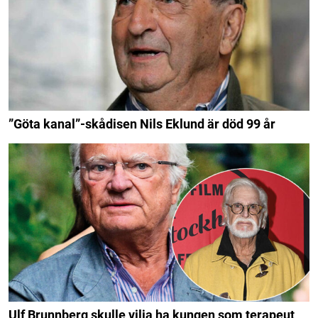
”Göta kanal”-skådisen Nils Eklund är död 99 år
Ulf Brunnberg skulle vilja ha kungen som terapeut