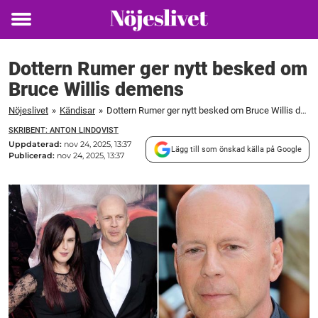
Toggle
menu
Dottern Rumer ger nytt besked om
Bruce Willis demens
Nöjeslivet
»
Kändisar
»
Dottern Rumer ger nytt besked om Bruce Willis demens
SKRIBENT: ANTON LINDQVIST
Uppdaterad:
nov 24, 2025, 13:37
Lägg till som önskad källa på Google
Publicerad:
nov 24, 2025, 13:37