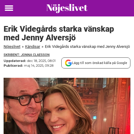
Toggle
menu
Erik Videgårds starka vänskap
med Jenny Alversjö
Nöjeslivet
»
Kändisar
»
Erik Videgårds starka vänskap med Jenny Alversjö
SKRIBENT: JONNA CLAESSON
Uppdaterad:
dec 18, 2025, 08:01
Lägg till som önskad källa på Google
Publicerad:
maj 14, 2025, 09:28