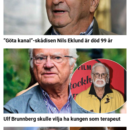
”Göta kanal”-skådisen Nils Eklund är död 99 år
Ulf Brunnberg skulle vilja ha kungen som terapeut