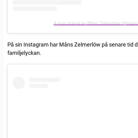
A post shared by Måns Zelmerlöw (@mans
På sin Instagram har Måns Zelmerlöw på senare tid de
familjelyckan.