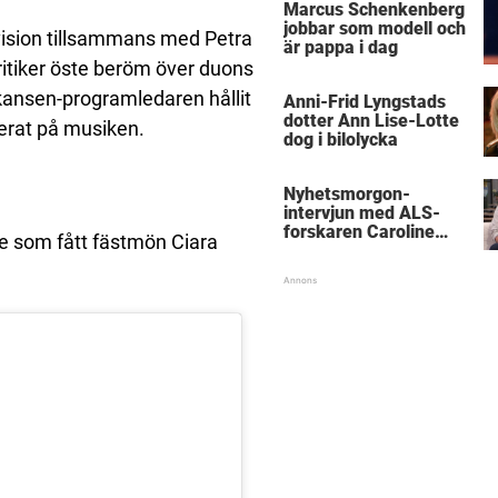
Marcus Schenkenberg
jobbar som modell och
vision tillsammans med Petra
är pappa i dag
itiker öste beröm över duons
kansen-programledaren hållit
Anni-Frid Lyngstads
dotter Ann Lise-Lotte
userat på musiken.
dog i bilolycka
Nyhetsmorgon-
intervjun med ALS-
forskaren Caroline
de som fått fästmön Ciara
Ingre hyllas