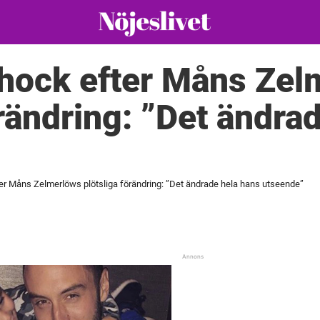
hock efter Måns Zel
örändring: ”Det ändra
r Måns Zelmerlöws plötsliga förändring: ”Det ändrade hela hans utseende”