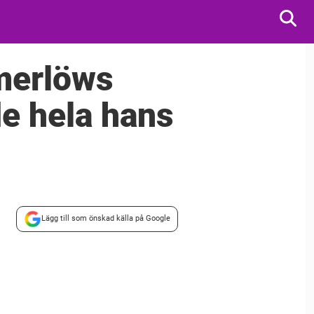
merlöws
de hela hans
Lägg till som önskad källa på Google