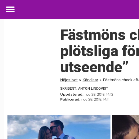
Toggle
menu
Fästmöns c
plötsliga f
utseende”
Nöjeslivet
»
Kändisar
»
Fästmöns chock efte
SKRIBENT: ANTON LINDQVIST
Uppdaterad:
nov 28, 2018, 14:12
Publicerad:
nov 28, 2018, 14:11