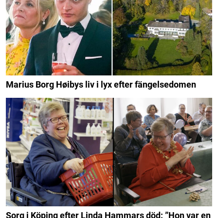
Marius Borg Høibys liv i lyx efter fängelsedomen
Sorg i Köping efter Linda Hammars död: ”Hon var en