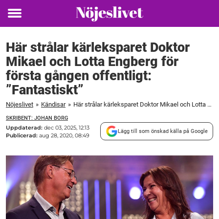
Toggle
menu
Här strålar kärleksparet Doktor
Mikael och Lotta Engberg för
första gången offentligt:
”Fantastiskt”
Nöjeslivet
»
Kändisar
»
Här strålar kärleksparet Doktor Mikael och Lotta Engberg för första gången offentligt: ”Fantastiskt”
SKRIBENT: JOHAN BORG
Uppdaterad:
dec 03, 2025, 12:13
Lägg till som önskad källa på Google
Publicerad:
aug 28, 2020, 08:49