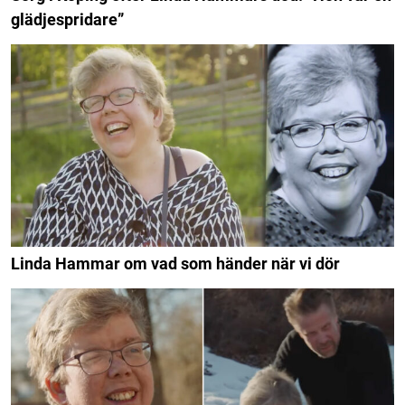
glädjespridare”
Linda Hammar om vad som händer när vi dör