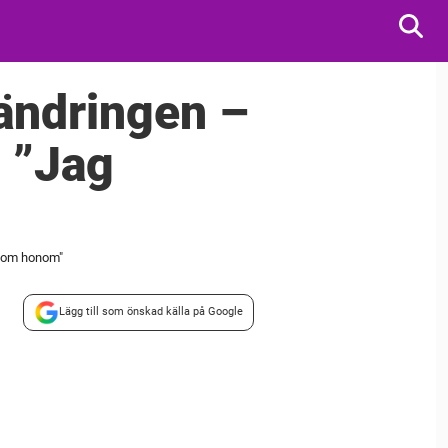
ändringen –
: ”Jag
t om honom"
Lägg till som önskad källa på Google