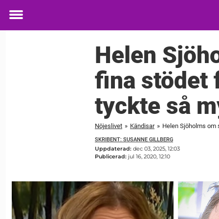
Toggle
menu
Helen Sjöho
fina stödet
tyckte så 
Nöjeslivet
»
Kändisar
»
Helen Sjöholms om s
SKRIBENT: SUSANNE GILLBERG
Uppdaterad:
dec 03, 2025, 12:03
Publicerad:
jul 16, 2020, 12:10