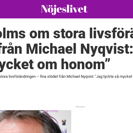
lms om stora livsför
 från Michael Nyqvist
mycket om honom”
tora livsförändringen – fina stödet från Michael Nyqvist: "Jag tyckte så mycke