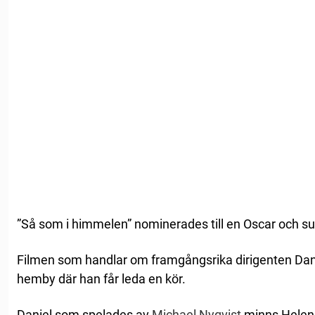
”Så som i himmelen” nominerades till en Oscar och su
Filmen som handlar om framgångsrika dirigenten Danie
hemby där han får leda en kör.
Daniel som spelades av
Michael Nyqvist
minns Helen