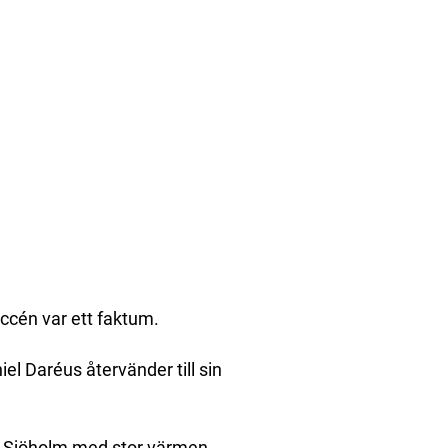
ccén var ett faktum.
l Daréus återvänder till sin
 Sjöholm med stor värmen.