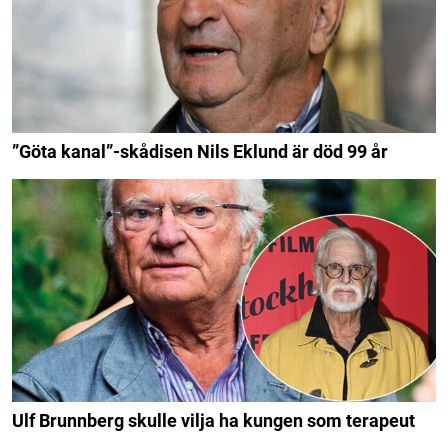
”Göta kanal”-skådisen Nils Eklund är död 99 år
Ulf Brunnberg skulle vilja ha kungen som terapeut