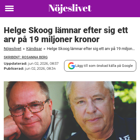
Toggle
menu
Helge Skoog lämnar efter sig ett
arv på 19 miljoner kronor
Nöjeslivet
»
Kändisar
»
Helge Skoog lämnar efter sig ett arv på 19 miljoner kronor
SKRIBENT: ROSANNA BERG
Uppdaterad:
jun 02, 2026, 08:57
Lägg till som önskad källa på Google
Publicerad:
jun 02, 2026, 08:34