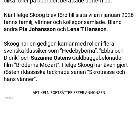
olika roller på boendet, berättade dottern då.
När Helge Skoog blev förd till sista vilan i januari 2026
fanns familj, vänner och kollegor samlade. Bland
andra
Pia Johansson
och
Lena T Hansson
.
Skoog har en gedigen karriär med roller i flera
svenska klassiker som ”Hedebyborna”, ”Ebba och
Didrik” och
Suzanne Ostens
Guldbaggebelönade
film ”Bröderna Mozart”. Helge Skoog har även gjort
rösten i klassiska tecknade serien ”Skrotnisse och
hans vänner”.